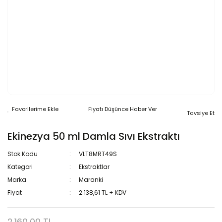
Fiyatı Düşünce Haber Ver
Tavsiye Et
Ekinezya 50 ml Damla Sıvı Ekstraktı
Stok Kodu
VLT8MRT49S
Kategori
Ekstraktlar
Marka
Maranki
Fiyat
2.138,61 TL + KDV
2.160,00 TL