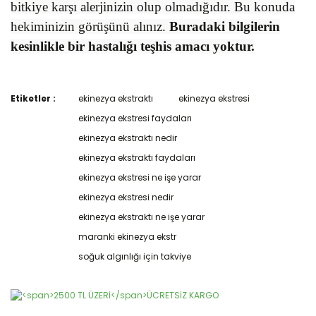
bitkiye karşı alerjinizin olup olmadığıdır. Bu konuda
hekiminizin görüşünü alınız.
Buradaki bilgilerin
kesinlikle bir hastalığı teşhis amacı yoktur.
Etiketler :
ekinezya ekstraktı
ekinezya ekstresi
Bu ürünün fiyat bilgisi, resim, ürün açıklamalarında ve diğer
konularda yetersiz gördüğünüz noktaları öneri formunu
ekinezya ekstresi faydaları
Bu ürüne ilk yorumu siz yapın!
kullanarak tarafımıza iletebilirsiniz.
ekinezya ekstraktı nedir
Görüş ve önerileriniz için teşekkür ederiz.
ekinezya ekstraktı faydaları
Yorum Yaz
Ürün resmi kalitesiz, bozuk veya görüntülenemiyor.
ekinezya ekstresi ne işe yarar
Ürün açıklamasında eksik bilgiler bulunuyor.
ekinezya ekstresi nedir
Ürün bilgilerinde hatalar bulunuyor.
ekinezya ekstraktı ne işe yarar
Ürün fiyatı diğer sitelerden daha pahalı.
maranki ekinezya ekstr
Bu ürüne benzer farklı alternatifler olmalı.
soğuk algınlığı için takviye