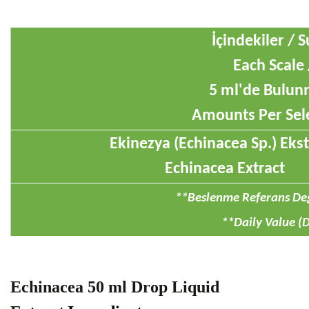
İçindekiler / 
Each Scale 
5 ml'de Bulunm
Amounts Per Sele
Ekinezya (
Echinacea Sp.
) Eks
Echinacea Extract
**Beslenme Referans Değ
**Daily Value (
Echinacea 50 ml Drop Liquid