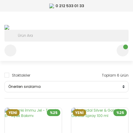
0 212 533 01 33
Stoktakiler
Toplam 6 ürün
YENİ
%25
YENİ
%25