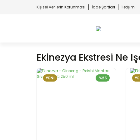
Kişisel Verilerin Korunması
İade Şartları
İletişim
Ekinezya Ekstresi Ne I
YENİ
%25
YE