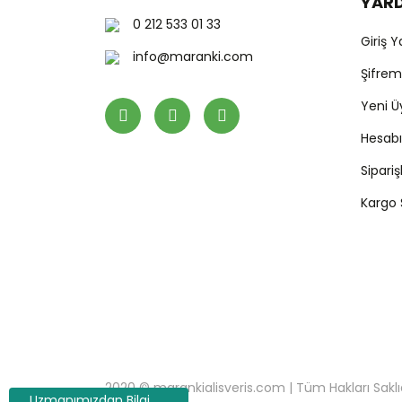
YAR
0 212 533 01 33
Giriş 
info@maranki.com
Şifre
Yeni Ü
Hesab
Sipari
Kargo
2020 © marankialisveris.com | Tüm Hakları Saklıdır.
Uzmanımızdan Bilgi