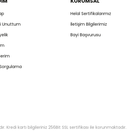
DIM
KURUMSAL
Yap
Helal Sertifikalarımız
mi Unuttum
İletişim Bilgilerimiz
yelik
Bayi Başvurusu
ım
şlerim
 Sorgulama
 Kredi kartı bilgileriniz 256Bit SSL sertifikası ile korunmaktadır.