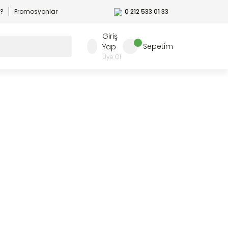
r?
Promosyonlar
0 212 533 01 33
Giriş
Sepetim
Yap
Üye Ol