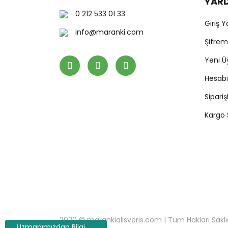
YAR
0 212 533 01 33
Giriş 
info@maranki.com
Şifre
Yeni Ü
Hesab
Sipari
Kargo
2020 © marankialisveris.com | Tüm Hakları Saklıdır.
Uzmanımızdan Bilgi