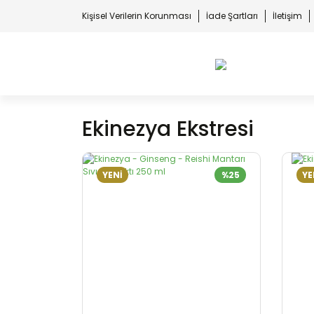
Kişisel Verilerin Korunması
İade Şartları
İletişim
Ekinezya Ekstresi
YENİ
%25
YE