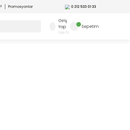
r?
Promosyonlar
0 212 533 01 33
Giriş
Sepetim
Yap
Üye Ol