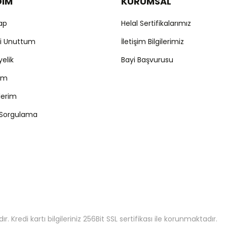
DIM
KURUMSAL
Yap
Helal Sertifikalarımız
mi Unuttum
İletişim Bilgilerimiz
yelik
Bayi Başvurusu
ım
şlerim
 Sorgulama
 Kredi kartı bilgileriniz 256Bit SSL sertifikası ile korunmaktadır.