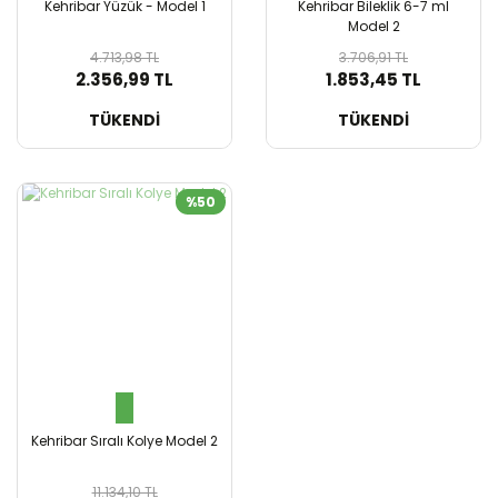
Kehribar Yüzük - Model 1
Kehribar Bileklik 6-7 ml
Model 2
4.713,98 TL
3.706,91 TL
2.356,99 TL
1.853,45 TL
SEPETE EKLE
SEPETE EKLE
TÜKENDİ
TÜKENDİ
%50
Kehribar Sıralı Kolye Model 2
11.134,10 TL