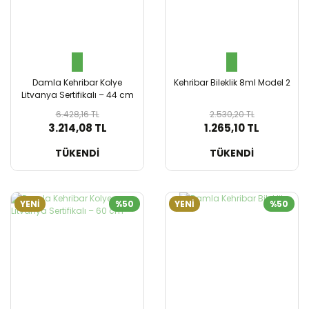
Damla Kehribar Kolye
Kehribar Bileklik 8ml Model 2
Litvanya Sertifikalı – 44 cm
6.428,16 TL
2.530,20 TL
3.214,08 TL
1.265,10 TL
SEPETE EKLE
SEPETE EKLE
TÜKENDİ
TÜKENDİ
YENİ
%50
YENİ
%50