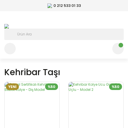
0 212 533 01 33
Kehribar Taşı
YENİ
%50
%50