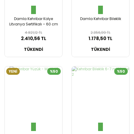
Damla Kehribar Kolye
Damla Kehribar Bileklik
Litvanya Sertifikalı – 60 cm
4.821,12 TL
2.356,99 TL
2.410,56 TL
1.178,50 TL
SEPETE EKLE
SEPETE EKLE
TÜKENDİ
TÜKENDİ
YENİ
%50
%50