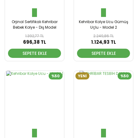
Orjinal Sertifikalı Kehribar
Kehribar Kolye Ucu Gümüş
Bebek Kolye - Diş Model
Uçlu - Model 2
1.392,77 TL
2.249,86 TL
696,38 TL
1.124,93 TL
SEPETE EKLE
SEPETE EKLE
%50
YENİ
%50