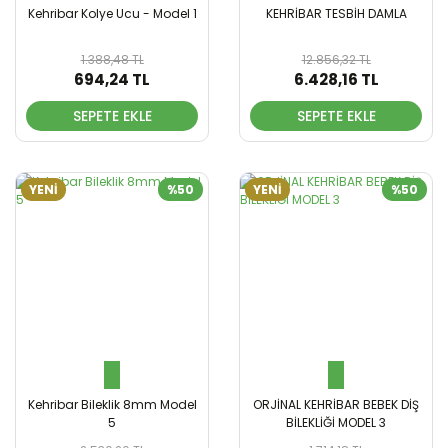
Kehribar Kolye Ucu - Model 1
KEHRİBAR TESBİH DAMLA
1.388,48 TL
12.856,32 TL
694,24 TL
6.428,16 TL
SEPETE EKLE
SEPETE EKLE
YENİ
%50
YENİ
%50
Kehribar Bileklik 8mm Model
ORJİNAL KEHRİBAR BEBEK DİŞ
5
BİLEKLİĞİ MODEL 3