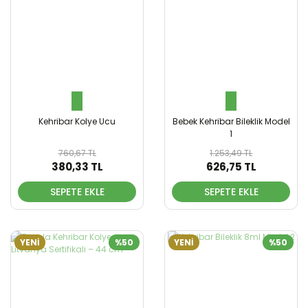
Kehribar Kolye Ucu
Bebek Kehribar Bileklik Model
1
760,67 TL
1.253,49 TL
380,33 TL
626,75 TL
SEPETE EKLE
SEPETE EKLE
YENİ
%50
YENİ
%50