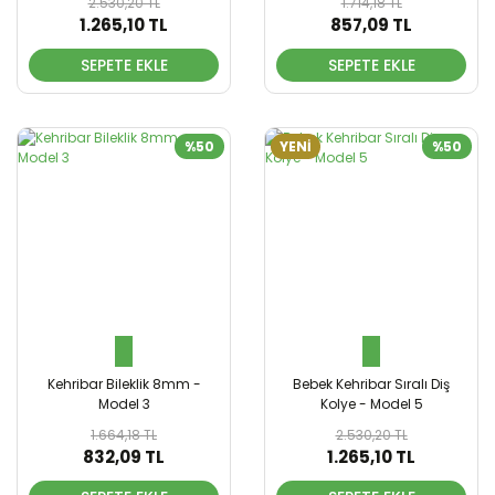
2.530,20 TL
1.714,18 TL
1.265,10 TL
857,09 TL
SEPETE EKLE
SEPETE EKLE
%50
YENİ
%50
Kehribar Bileklik 8mm -
Bebek Kehribar Sıralı Diş
Model 3
Kolye - Model 5
1.664,18 TL
2.530,20 TL
832,09 TL
1.265,10 TL