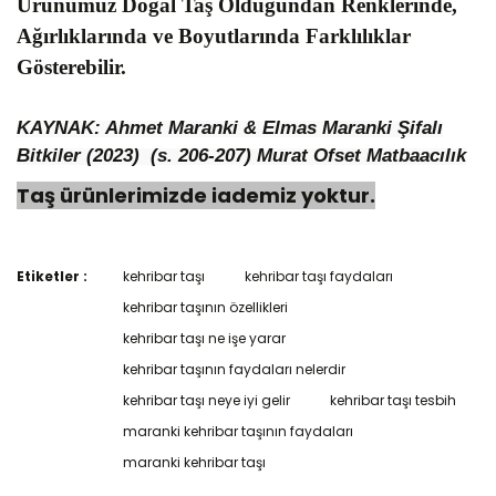
Ürünümüz Doğal Taş Olduğundan Renklerinde,
Ağırlıklarında ve Boyutlarında Farklılıklar
Gösterebilir.
KAYNAK: Ahmet Maranki & Elmas Maranki Şifalı
Bitkiler (2023) (s. 206-207)
Murat Ofset Matbaacılık
Taş ürünlerimizde iademiz yoktur.
Etiketler :
kehribar taşı
kehribar taşı faydaları
Bu ürünün fiyat bilgisi, resim, ürün açıklamalarında ve diğer
konularda yetersiz gördüğünüz noktaları öneri formunu
kehribar taşının özellikleri
Bu ürüne ilk yorumu siz yapın!
kullanarak tarafımıza iletebilirsiniz.
kehribar taşı ne işe yarar
Görüş ve önerileriniz için teşekkür ederiz.
kehribar taşının faydaları nelerdir
Yorum Yaz
Ürün resmi kalitesiz, bozuk veya görüntülenemiyor.
kehribar taşı neye iyi gelir
kehribar taşı tesbih
Ürün açıklamasında eksik bilgiler bulunuyor.
maranki kehribar taşının faydaları
Ürün bilgilerinde hatalar bulunuyor.
maranki kehribar taşı
Ürün fiyatı diğer sitelerden daha pahalı.