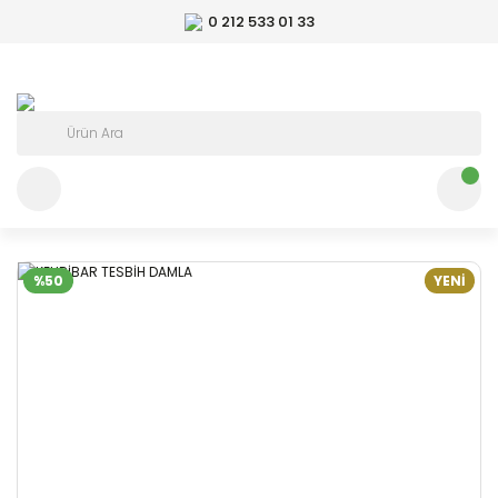
0 212 533 01 33
%50
YENİ