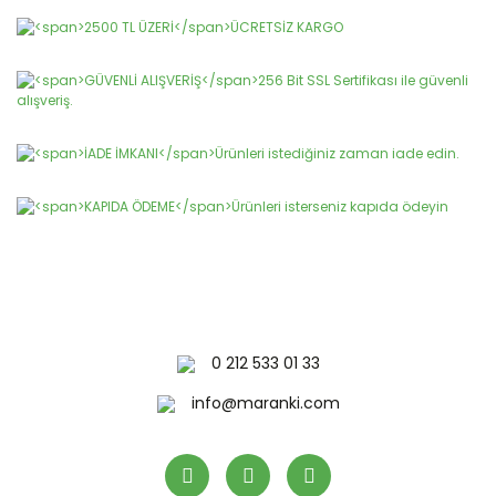
Bu ürüne benzer farklı alternatifler olmalı.
Gönder
0 212 533 01 33
info@maranki.com