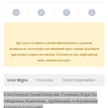
İlgili yasa ve reklam yönetmelik kurallarına uyularak
endikasyon ve hastalık adı belirtilerek besin destek ürünleriyle
ilgili tanıtım yapılmamaktadır. Ürünlerimiz ilaç değil bitkisel
besin destek ürünüdür.
Ürün Bilgisi
Yorumlar
Taksit Seçenekleri
Ön
Ürün Fotoğrafı Temsili Fotoğraftır, Ürünümüz Doğal Taş
Olduğundan Renklerinde, Ağırlıklarında ve Boyutlarında
Farklılıklar Gösterebilir.