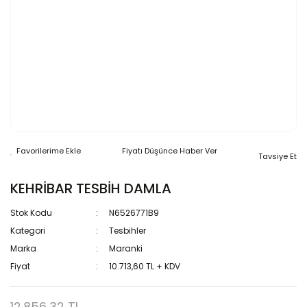
Fiyatı Düşünce Haber Ver
Tavsiye Et
KEHRİBAR TESBİH DAMLA
Stok Kodu
N6526771B9
Kategori
Tesbihler
Marka
Maranki
Fiyat
10.713,60 TL + KDV
12.856,32 TL