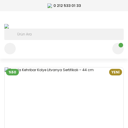
0 212 533 01 33
%50
YENİ