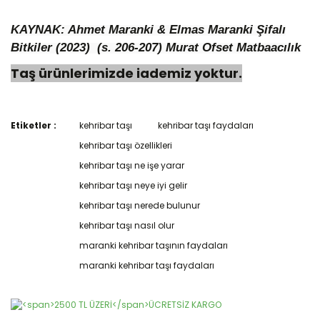
KAYNAK: Ahmet Maranki & Elmas Maranki Şifalı
Bitkiler (2023) (s. 206-207)
Murat Ofset Matbaacılık
Taş ürünlerimizde iademiz yoktur.
Etiketler :
kehribar taşı
kehribar taşı faydaları
Bu ürünün fiyat bilgisi, resim, ürün açıklamalarında ve diğer
konularda yetersiz gördüğünüz noktaları öneri formunu
kehribar taşı özellikleri
Bu ürüne ilk yorumu siz yapın!
kullanarak tarafımıza iletebilirsiniz.
kehribar taşı ne işe yarar
Görüş ve önerileriniz için teşekkür ederiz.
kehribar taşı neye iyi gelir
Yorum Yaz
Ürün resmi kalitesiz, bozuk veya görüntülenemiyor.
kehribar taşı nerede bulunur
Ürün açıklamasında eksik bilgiler bulunuyor.
kehribar taşı nasıl olur
Ürün bilgilerinde hatalar bulunuyor.
maranki kehribar taşının faydaları
Ürün fiyatı diğer sitelerden daha pahalı.
maranki kehribar taşı faydaları
Bu ürüne benzer farklı alternatifler olmalı.