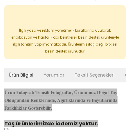
İlgili yasa ve reklam yönetmelik kurallarına uyularak
endikasyon ve hastalık adı belirtilerek besin destek ürünleriyle
ilgili tanıtım yapılmamaktadır. Ürünlerimiz ilaç değil bitkisel
besin destek ürünüdür.
Ürün Bilgisi
Yorumlar
Taksit Seçenekleri
Ön
Ürün Fotoğrafı Temsili Fotoğraftır, Ürünümüz Doğal Taş
Olduğundan Renklerinde, Ağırlıklarında ve Boyutlarında
Farklılıklar Gösterebilir.
Taş ürünlerimizde iademiz yoktur.