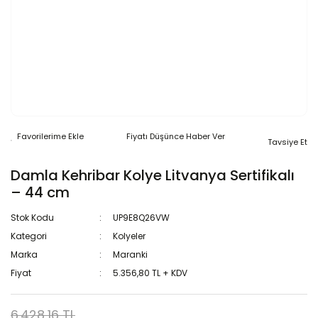
Fiyatı Düşünce Haber Ver
Tavsiye Et
Damla Kehribar Kolye Litvanya Sertifikalı
– 44 cm
Stok Kodu
UP9E8Q26VW
Kategori
Kolyeler
Marka
Maranki
Fiyat
5.356,80 TL + KDV
6.428,16 TL