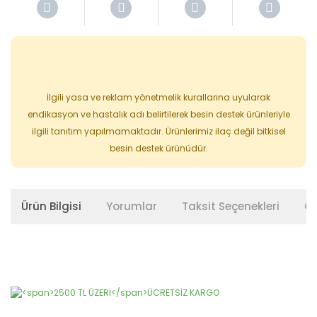
İlgili yasa ve reklam yönetmelik kurallarına uyularak
endikasyon ve hastalık adı belirtilerek besin destek ürünleriyle
ilgili tanıtım yapılmamaktadır. Ürünlerimiz ilaç değil bitkisel
besin destek ürünüdür.
Ürün Bilgisi
Yorumlar
Taksit Seçenekleri
Ön
Bu ürünün fiyat bilgisi, resim, ürün açıklamalarında ve diğer
konularda yetersiz gördüğünüz noktaları öneri formunu
Bu ürüne ilk yorumu siz yapın!
kullanarak tarafımıza iletebilirsiniz.
Görüş ve önerileriniz için teşekkür ederiz.