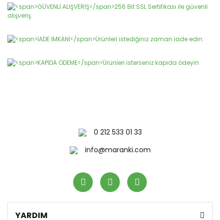
Yorum Yaz
Ürün resmi kalitesiz, bozuk veya görüntülenemiyor.
Ürün açıklamasında eksik bilgiler bulunuyor.
Ürün bilgilerinde hatalar bulunuyor.
Ürün fiyatı diğer sitelerden daha pahalı.
Bu ürüne benzer farklı alternatifler olmalı.
0 212 533 01 33
Gönder
info@maranki.com
YARDIM