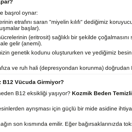
apar?
e başrol oynar:
erinin etrafını saran "miyelin kılıfı" dediğimiz koruyu
yuşmalar başlar).
crelerinin (eritrosit) sağlıklı bir şekilde çoğalmasını
ale gelir (anemi).
izin genetik kodunu oluştururken ve yediğimiz besin
za ve ruh hali (depresyondan korunma) doğrudan B12 
iz B12 Vücuda Girmiyor?
 neden B12 eksikliği yaşıyor?
Kozmik Beden Temizli
inlerden ayrışması için güçlü bir mide asidine ihtiya
ağın son kısmında emilir. Eğer bağırsaklarınızda toks