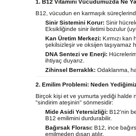
1. B12 Vitamini Vücudumuzda Ne Y
B12, vücudun en karmaşık süreçlerind
Sinir Sistemini Korur:
Sinir hücrel
Eksikliğinde sinir iletimi bozulur (u
Kan Üretim Merkezi:
Kırmızı kan hü
şekilsizleşir ve oksijen taşıyamaz h
DNA Sentezi ve Enerji:
Hücrelerim
ihtiyaç duyarız.
Zihinsel Berraklık:
Odaklanma, hafı
2. Emilim Problemi: Neden Yediğim
Birçok kişi et ve yumurta yediği halde
"sindirim ateşinin" sönmesidir:
Mide Asidi Yetersizliği:
B12'nin bes
B12 emilimini durdurabilir.
Bağırsak Florası:
B12, ince bağırs
emilmeden dışarı atılır.