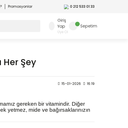
r?
Promosyonlar
0 212 533 01 33
Giriş
Sepetim
Yap
Üye Ol
a Her Şey
15-01-2026
16:19
amız gereken bir vitamindir. Diğer
mek yetmez, mide ve bağırsaklarınızın