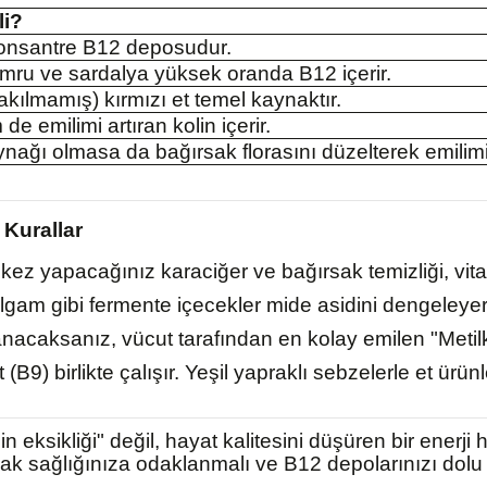
i?
onsantre B12 deposudur.
umru ve sardalya yüksek oranda B12 içerir.
(yakılmamış) kırmızı et temel kaynaktır.
 emilimi artıran kolin içerir.
nağı olmasa da bağırsak florasını düzelterek emilimi a
 Kurallar
 kez yapacağınız karaciğer ve bağırsak temizliği, vitam
lgam gibi fermente içecekler mide asidini dengeleye
nacaksanız, vücut tarafından en kolay emilen "Metil
(B9) birlikte çalışır. Yeşil yapraklı sebzelerle et ür
n eksikliği" değil, hayat kalitesini düşüren bir enerji 
sak sağlığınıza odaklanmalı ve B12 depolarınızı dolu 