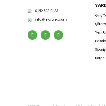
YAR
0 212 533 01 33
Giriş 
info@maranki.com
Şifre
Yeni Ü
Hesab
Sipari
Kargo