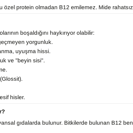
 özel protein olmadan B12 emilemez. Mide rahatsızlıkl
arının boşaldığını haykırıyor olabilir:
 geçmeyen yorgunluk.
anma, uyuşma hissi.
uk ve "beyin sisi".
me.
Glossit).
sif hisler.
r?
sal gıdalarda bulunur. Bitkilerde bulunan B12 benze