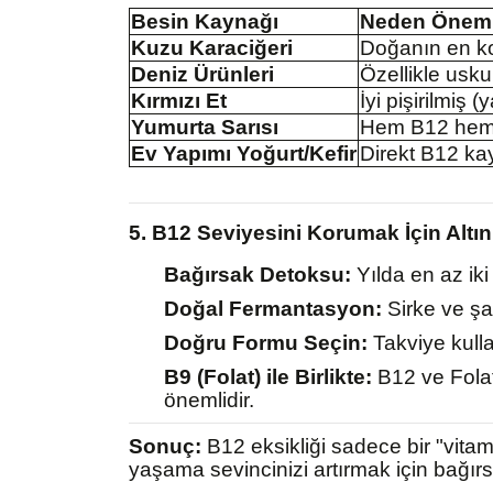
Besin Kaynağı
Neden Öneml
Kuzu Karaciğeri
Doğanın en k
Deniz Ürünleri
Özellikle usk
Kırmızı Et
İyi pişirilmiş 
Yumurta Sarısı
Hem B12 hem de
Ev Yapımı Yoğurt/Kefir
Direkt B12 kay
5. B12 Seviyesini Korumak İçin Altın
Bağırsak Detoksu:
Yılda en az iki
Doğal Fermantasyon:
Sirke ve şa
Doğru Formu Seçin:
Takviye kulla
B9 (Folat) ile Birlikte:
B12 ve Folat 
önemlidir.
Sonuç:
B12 eksikliği sadece bir "vitami
yaşama sevincinizi artırmak için bağır