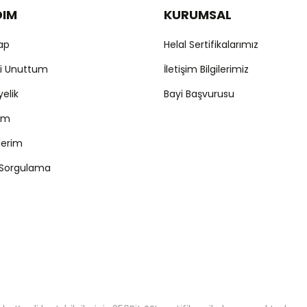
DIM
KURUMSAL
Yap
Helal Sertifikalarımız
mi Unuttum
İletişim Bilgilerimiz
yelik
Bayi Başvurusu
ım
şlerim
 Sorgulama