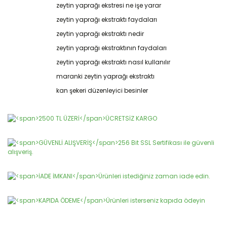
konularda yetersiz gördüğünüz noktaları öneri formunu
zeytin yaprağı ekstresi ne işe yarar
Bu ürüne ilk yorumu siz yapın!
kullanarak tarafımıza iletebilirsiniz.
zeytin yaprağı ekstraktı faydaları
Görüş ve önerileriniz için teşekkür ederiz.
zeytin yaprağı ekstraktı nedir
Yorum Yaz
Ürün resmi kalitesiz, bozuk veya görüntülenemiyor.
zeytin yaprağı ekstraktının faydaları
Ürün açıklamasında eksik bilgiler bulunuyor.
zeytin yaprağı ekstraktı nasıl kullanılır
Ürün bilgilerinde hatalar bulunuyor.
maranki zeytin yaprağı ekstraktı
Ürün fiyatı diğer sitelerden daha pahalı.
kan şekeri düzenleyici besinler
Bu ürüne benzer farklı alternatifler olmalı.
Gönder