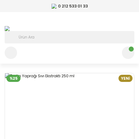
0 212 533 01 33
%25
YENİ