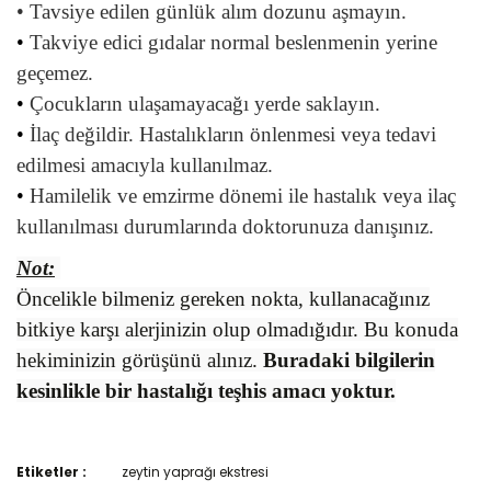
•
Tavsiye edilen günlük alım dozunu aşmayın.
•
Takviye edici gıdalar normal beslenmenin yerine
geçemez.
•
Çocukların ulaşamayacağı yerde saklayın.
•
İlaç değildir. Hastalıkların önlenmesi veya tedavi
edilmesi amacıyla kullanılmaz.
•
Hamilelik ve emzirme dönemi ile hastalık veya ilaç
kullanılması durumlarında doktorunuza danışınız.
Not:
Öncelikle bilmeniz gereken nokta, kullanacağınız
bitkiye karşı alerjinizin olup olmadığıdır. Bu konuda
hekiminizin görüşünü alınız.
Buradaki bilgilerin
kesinlikle bir hastalığı teşhis amacı yoktur.
Etiketler :
zeytin yaprağı ekstresi
Bu ürünün fiyat bilgisi, resim, ürün açıklamalarında ve diğer