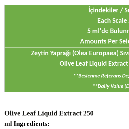
İçindekiler / 
Each Scale 
5 ml'de Bulunm
Amounts Per Sele
Zeytin Yaprağı
(
Olea Europaea)
Sıv
Olive Leaf
Liquid Extract
**Beslenme Referans Değ
**Daily Value (
Olive Leaf Liquid Extract 250
ml
Ingredients: