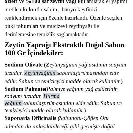
özleri
ve
%100 saf zeytin yağı
kullanılarak el yapımı
üretilen kükürtlü sabun, banyo keyfinizi
renklendirmek için özenle hazırlandı. Özenle seçilen
bitki tohumları ve mucizevi zeytinyağı ile
derinlemesine temizlik sağlamaktadır.
Zeytin Yaprağı Ekstraktlı Doğal Sabun
100 Gr
İçindekiler
:
Sodium Olivate (Z
eytinyağının yağ asidinin sodyum
tuzudur
Zeytinyağının
sabunlaştırılmasından elde
.
edilir. Sabun ve temizleyici madde olarak kullanılır.
)
Sodium Palmate
(
Palmiye yağının yağ asitlerinin
sodyum tuzudur.
Hurma
yağının
sabunlaştırılmasından elde edilir. Sabun ve
temizleyici madde olarak kullanılır.
)
Saponaria Officinalis
(
Sabunotu-Çöğen Otu
adından da anlaşılabileceği gibi geçmişte doğal