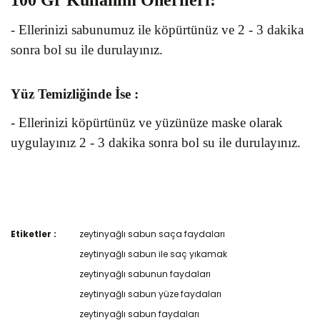
100 Gr
Kullanım Önerileri
:
- Ellerinizi sabunumuz ile köpürtünüz ve 2 - 3 dakika
sonra bol su ile durulayınız.
Yüz Temizliğinde İse :
- Ellerinizi köpürtünüz ve yüzünüze maske olarak
uygulayınız 2 - 3 dakika sonra bol su ile durulayınız.
Etiketler :
zeytinyağlı sabun saça faydaları
Bu ürünün fiyat bilgisi, resim, ürün açıklamalarında ve diğer
konularda yetersiz gördüğünüz noktaları öneri formunu
zeytinyağlı sabun ile saç yıkamak
kullanarak tarafımıza iletebilirsiniz.
zeytinyağlı sabunun faydaları
Görüş ve önerileriniz için teşekkür ederiz.
İçerisinde köstek olmadığından 2 yıldır gönül
zeytinyağlı sabun yüze faydaları
rahatlığıyla kullanıyoruz. Çok memnunum,
Ürün resmi kalitesiz, bozuk veya görüntülenemiyor.
zeytinyağlı sabun faydaları
Ö... P... | 07/11/2019