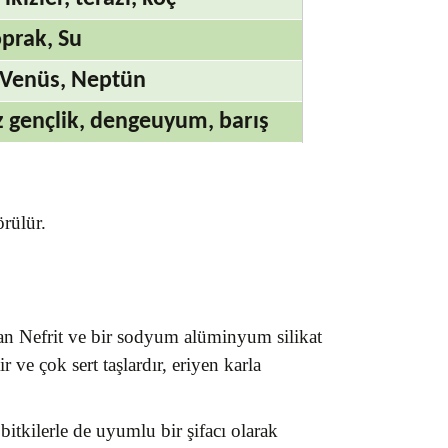
prak, Su
 Venüs, Neptün
uz gençlik, dengeuyum, barış
örülür.
olan Nefrit ve bir sodyum alüminyum silikat
ir ve çok sert taşlardır, eriyen karla
itkilerle de uyumlu bir şifacı olarak