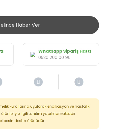
elince Haber Ver
tı
Whatsapp Sipariş Hattı
0530 200 00 96
tmelik kurallarına uyularak endikasyon ve hastalık
k ürünleriyle ilgili tanıtım yapılmamaktadır.
isel besin destek ürünüdür.