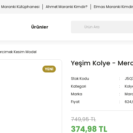
Maranki Kütüphanesi
Ahmet Maranki Kimdir?
Elmas Maranki Kimdi
Ürünler
ercimek Kesim Model
Yeşim Kolye - Mer
YENİ
Stok Kodu
J5Q
Kategori
Koly
Marka
Mara
Fiyat
624,
749,95 TL
374,98 TL