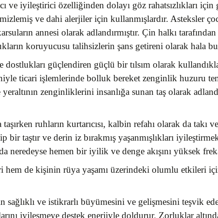
 ve iyileştirici özelliğinden dolayı göz rahatsızlıkları için
izlemiş ve dahi alerjiler için kullanmışlardır. Asteksler çoc
karsuların annesi olarak adlandırmıştır. Çin halkı tarafından
kların koruyucusu talihsizlerin şans getireni olarak hala bu
ve dostlukları güçlendiren güçlü bir tılsım olarak kullandıkl
yle ticari işlemlerinde bolluk bereket zenginlik huzuru te
yeraltının zenginliklerini insanlığa sunan taş olarak adland
a taşırken ruhların kurtarıcısı, kalbin refahı olarak da takı 
 bir taştır ve derin iz bırakmış yaşanmışlıkları iyileştirmek 
a neredeyse hemen bir iyilik ve denge akışını yüksek freka
i hem de kişinin rüya yaşamı üzerindeki olumlu etkileri iç
nin sağlıklı ve istikrarlı büyümesini ve gelişmesini teşvi
larını iyileşmeye destek enerjiyle doldurur. Zorluklar altı