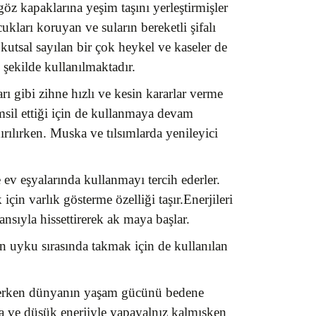
 göz kapaklarına yeşim taşını yerleştirmişler
ukları koruyan ve suların bereketli şifalı
 kutsal sayılan bir çok heykel ve kaseler de
 şekilde kullanılmaktadır.
arı gibi zihne hızlı ve kesin kararlar verme
msil ettiği için de kullanmaya devam
ırılırken. Muska ve tılsımlarda yenileyici
ve ev eşyalarında kullanmayı tercih ederler.
için varlık gösterme özelliği taşır.Enerjileri
nsıyla hissettirerek ak maya başlar.
in uyku sırasında takmak için de kullanılan
k ederken dünyanın yaşam gücünü bedene
nda ve düşük enerjiyle yapayalnız kalmışken