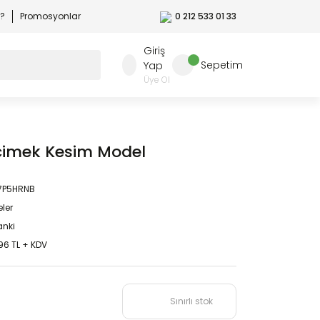
r?
Promosyonlar
0 212 533 01 33
Giriş
Sepetim
Yap
Üye Ol
cimek Kesim Model
7P5HRNB
eler
nki
96 TL + KDV
Sınırlı stok