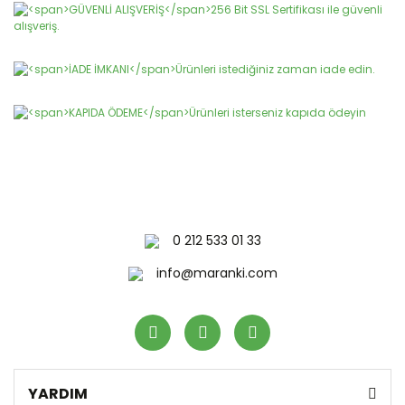
Yorum Yaz
Ürün resmi kalitesiz, bozuk veya görüntülenemiyor.
Ürün açıklamasında eksik bilgiler bulunuyor.
Ürün bilgilerinde hatalar bulunuyor.
Ürün fiyatı diğer sitelerden daha pahalı.
Bu ürüne benzer farklı alternatifler olmalı.
0 212 533 01 33
Gönder
info@maranki.com
YARDIM