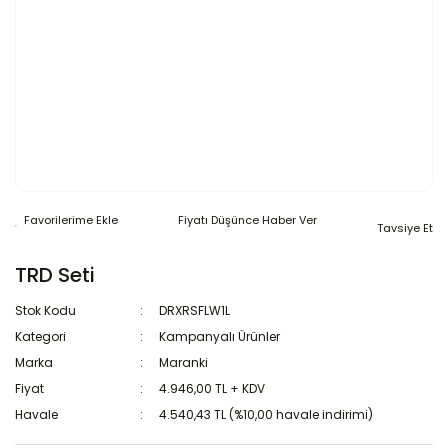
Fiyatı Düşünce Haber Ver
Tavsiye Et
TRD Seti
Stok Kodu
DRXRSFLW1L
Kategori
Kampanyalı Ürünler
Marka
Maranki
Fiyat
4.946,00 TL + KDV
Havale
4.540,43 TL (%10,00 havale indirimi)