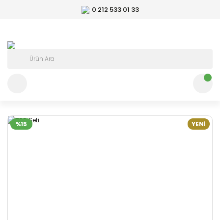
0 212 533 01 33
%15
YENİ