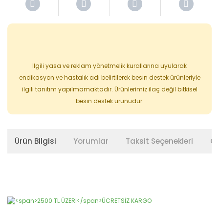
İlgili yasa ve reklam yönetmelik kurallarına uyularak
endikasyon ve hastalık adı belirtilerek besin destek ürünleriyle
ilgili tanıtım yapılmamaktadır. Ürünlerimiz ilaç değil bitkisel
besin destek ürünüdür.
Ürün Bilgisi
Yorumlar
Taksit Seçenekleri
Ön
Bu ürünün fiyat bilgisi, resim, ürün açıklamalarında ve diğer
konularda yetersiz gördüğünüz noktaları öneri formunu
Bu ürüne ilk yorumu siz yapın!
kullanarak tarafımıza iletebilirsiniz.
Görüş ve önerileriniz için teşekkür ederiz.