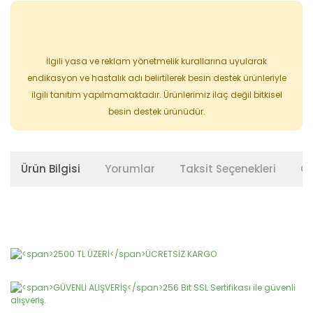
İlgili yasa ve reklam yönetmelik kurallarına uyularak
endikasyon ve hastalık adı belirtilerek besin destek ürünleriyle
ilgili tanıtım yapılmamaktadır. Ürünlerimiz ilaç değil bitkisel
besin destek ürünüdür.
Ürün Bilgisi
Yorumlar
Taksit Seçenekleri
Ön
Bu ürünün fiyat bilgisi, resim, ürün açıklamalarında ve diğer
konularda yetersiz gördüğünüz noktaları öneri formunu
Bu ürüne ilk yorumu siz yapın!
kullanarak tarafımıza iletebilirsiniz.
Görüş ve önerileriniz için teşekkür ederiz.
Yorum Yaz
Ürün resmi kalitesiz, bozuk veya görüntülenemiyor.