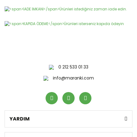
Ürün açıklamasında eksik bilgiler bulunuyor.
Ürün bilgilerinde hatalar bulunuyor.
Ürün fiyatı diğer sitelerden daha pahalı.
Bu ürüne benzer farklı alternatifler olmalı.
0 212 533 01 33
Gönder
info@maranki.com
YARDIM