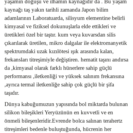
yaşamın doğuşu ve ilhamın kaynağıdır da . Bu yaşam
kaynağı taş yakın tarihli zamanda Japon bilim
adamlarının Laboratuarda, silisyum elementine belirli
kimyasal ve fiziksel
dokunuşlarla elde ettikleri ve
üretikleri özel bir taştır. kum veya kuvarsdan silis
çıkarılarak üretilen, mikro dalgalar ile elektromanyetik
spektrumdaki uzak kızılötesi ışık arasında kalan,
frekansları titreşimiyle değiştiren. hematit taşını andırsa
da ,kimyasal olarak farklı hünerlere sahip güçlü
performansı ,iletkenliği ve yüksek salınım frekansına
,ayrıca termal iletkenliğe sahip çok güçlü bir şifa
taşıdır.
Dünya kabuğumuzun yapısında bol miktarda bulunan
silikon bileşikleri Yeryüzünün en kuvvetli ve en
önmeli bileşenleridir.Evrende bolca salınan terahertz
titreşimleri bedenle buluştuğunda, hücrenin her