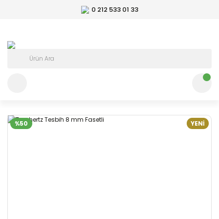
0 212 533 01 33
%50
YENİ