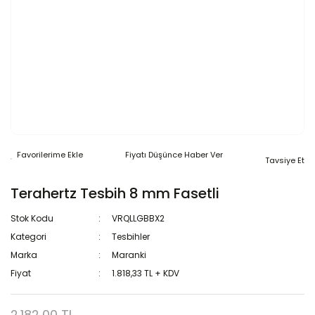
Fiyatı Düşünce Haber Ver
Tavsiye Et
Terahertz Tesbih 8 mm Fasetli
Stok Kodu
VRQLLGBBX2
Kategori
Tesbihler
Marka
Maranki
Fiyat
1.818,33 TL + KDV
2.182,00 TL