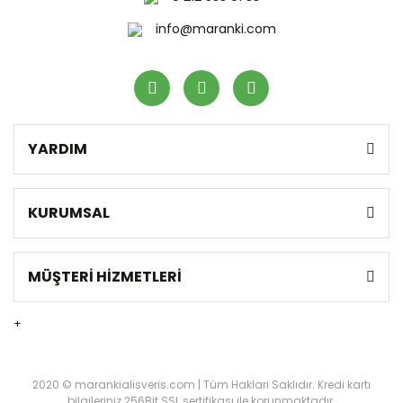
info@maranki.com
YARDIM
KURUMSAL
MÜŞTERİ HİZMETLERİ
+
2020 © marankialisveris.com | Tüm Hakları Saklıdır. Kredi kartı
bilgileriniz 256Bit SSL sertifikası ile korunmaktadır.