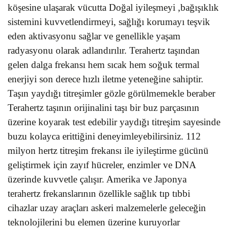
köşesine ulaşarak vücutta Doğal iyileşmeyi ,bağışıklık
sistemini kuvvetlendirmeyi, sağlığı korumayı teşvik
eden aktivasyonu sağlar ve genellikle yaşam
radyasyonu olarak adlandırılır. Terahertz taşından
gelen dalga frekansı hem sıcak hem soğuk termal
enerjiyi son derece hızlı iletme yeteneğine sahiptir.
Taşın yaydığı titreşimler gözle görülmemekle beraber
Terahertz taşının orijinalini taşı bir buz parçasının
üzerine koyarak test edebilir yaydığı titreşim sayesinde
buzu kolayca erittiğini deneyimleyebilirsiniz. 112
milyon hertz titreşim frekansı ile iyileştirme gücünü
geliştirmek için zayıf hücreler, enzimler ve DNA
üzerinde kuvvetle çalışır. Amerika ve Japonya
terahertz frekanslarının özellikle sağlık tıp tıbbi
cihazlar uzay araçları askeri malzemelerle geleceğin
teknolojilerini bu elemen üzerine kuruyorlar