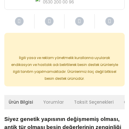
0530 200 00 96
İlgili yasa ve reklam yönetmelik kurallarına uyularak
endikasyon ve hastalık adı belirtilerek besin destek ürünleriyle
ilgili tanıtım yapılmamaktadır. Ürünlerimiz ilaç değil bitkisel
besin destek ürünüdür.
Ürün Bilgisi
Yorumlar
Taksit Seçenekleri
Ön
Siyez genetik yapısının değişmemiş olması,
antik tür olması besin değerlerinin zenginliği