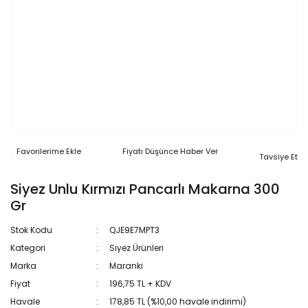
Fiyatı Düşünce Haber Ver
Tavsiye Et
Siyez Unlu Kırmızı Pancarlı Makarna 300
Gr
Stok Kodu
QJE9E7MPT3
Kategori
Siyez Ürünleri
Marka
Maranki
Fiyat
196,75 TL + KDV
Havale
178,85 TL (%10,00 havale indirimi)