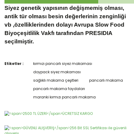
Siyez genetik yapısının değişmemiş olması,
antik tür olması besin değerlerinin zenginliği
vb ,özelliklerinden dolayı Avrupa Slow Food
Biyoçeşitlilik Vakfı tarafından PRESIDIA
seçilmiştir.
Etiketler :
kırmızı pancarlı siyez makarnası
Bu ürünün fiyat bilgisi, resim, ürün açıklamalarında ve diğer
konularda yetersiz gördüğünüz noktaları öneri formunu
doypack siyez makarnası
Bu ürüne ilk yorumu siz yapın!
kullanarak tarafımıza iletebilirsiniz.
sağlıklı makarna çeşitleri
pancarlı makarna
Görüş ve önerileriniz için teşekkür ederiz.
pancarlı makarna faydaları
Yorum Yaz
Ürün resmi kalitesiz, bozuk veya görüntülenemiyor.
maranki kırmızı pancarlı makarna
Ürün açıklamasında eksik bilgiler bulunuyor.
Ürün bilgilerinde hatalar bulunuyor.
Ürün fiyatı diğer sitelerden daha pahalı.
Bu ürüne benzer farklı alternatifler olmalı.