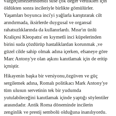
vazgeçilmezlerindendi süse çok değer verdikleri için
öldükten sonra incileriyle birlikte gömülürler.
Yaşamları boyunca inci'yi yağlarla karıştırarak cilt
arındırmada, iksirlerde duygusal ve organsal
rahatsızlıklarında da kullanırlardı. Mısır'ın ünlü
Kraliçesi Kleopatra' en kıymetli inci küpelerinden
birini suda çözdürüp hastaliklardan korunmak ,ve
güzel cilde sahip olmak adına içerken, efsaneye göre
Marc Antony'ye olan aşkını kanıtlamak için de eritip
içmiştir.
Hikayenin başka bir versiyonu,özgüven ve güç
sergilemek adına, Romalı politikacı Mark Antony'ye
tüm ulusun servetinin tek bir yudumda
yutulabileceğini kanıtlamak içinde yaptığı söylentiler
arasındadır. Antik Roma döneminde incilerin
zenginlik ve prestij sembolü olduğuna inanılıyordu.