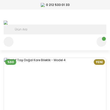
0 212 533 01 33
%50
YENİ