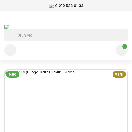
0 212 533 01 33
%50
YENİ