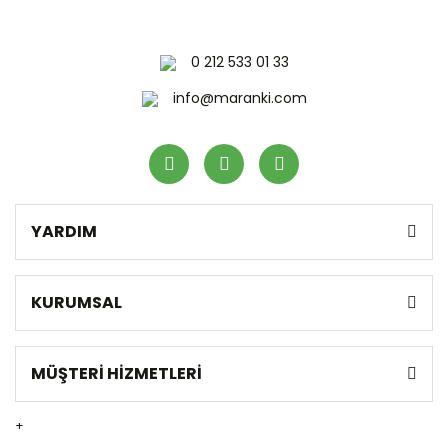
0 212 533 01 33
info@maranki.com
YARDIM
KURUMSAL
MÜŞTERİ HİZMETLERİ
+