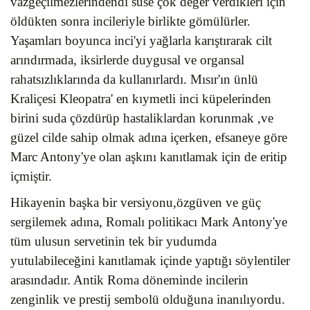
vazgeçilmezlerindendi süse çok değer verdikleri için
öldükten sonra incileriyle birlikte gömülürler.
Yaşamları boyunca inci'yi yağlarla karıştırarak cilt
arındırmada, iksirlerde duygusal ve organsal
rahatsızlıklarında da kullanırlardı. Mısır'ın ünlü
Kraliçesi Kleopatra' en kıymetli inci küpelerinden
birini suda çözdürüp hastaliklardan korunmak ,ve
güzel cilde sahip olmak adına içerken, efsaneye göre
Marc Antony'ye olan aşkını kanıtlamak için de eritip
içmiştir.
Hikayenin başka bir versiyonu,özgüven ve güç
sergilemek adına, Romalı politikacı Mark Antony'ye
tüm ulusun servetinin tek bir yudumda
yutulabileceğini kanıtlamak içinde yaptığı söylentiler
arasındadır. Antik Roma döneminde incilerin
zenginlik ve prestij sembolü olduğuna inanılıyordu.