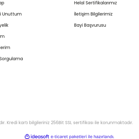
Yap
Helal Sertifikalarımız
mi Unuttum
İletişim Bilgilerimiz
Gönder
yelik
Bayi Başvurusu
ım
şlerim
 Sorgulama
 Kredi kartı bilgileriniz 256Bit SSL sertifikası ile korunmaktadır.
ile
ideasoft
e-