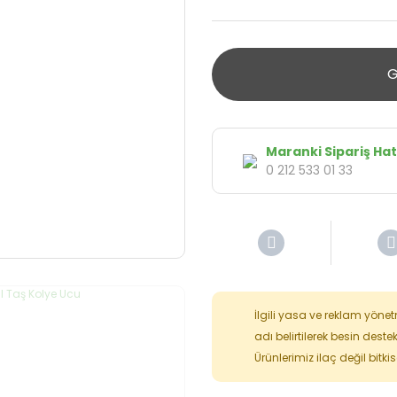
G
Maranki Sipariş Hat
0 212 533 01 33
İlgili yasa ve reklam yöne
adı belirtilerek besin deste
Ürünlerimiz ilaç değil bitk