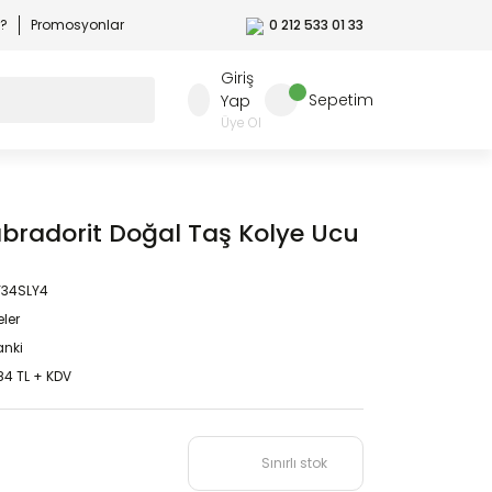
r?
Promosyonlar
0 212 533 01 33
Giriş
Sepetim
Yap
Üye Ol
bradorit Doğal Taş Kolye Ucu
Y34SLY4
eler
nki
84 TL + KDV
Sınırlı stok