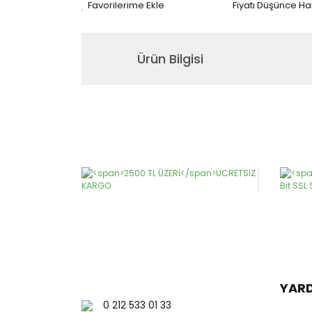
Fiyatı Düşünce H
Ürün Bilgisi
Bu ürünün fiyat bilgisi, resim, ürün açıklamaların
Görüş ve önerileriniz için teşekkür ederiz.
Ürün resmi kalitesiz, bozuk veya görüntülenemiy
Ürün açıklamasında eksik bilgiler bulunuyor.
Ürün bilgilerinde hatalar bulunuyor.
Ürün fiyatı diğer sitelerden daha pahalı.
Bu ürüne benzer farklı alternatifler olmalı.
YAR
0 212 533 01 33