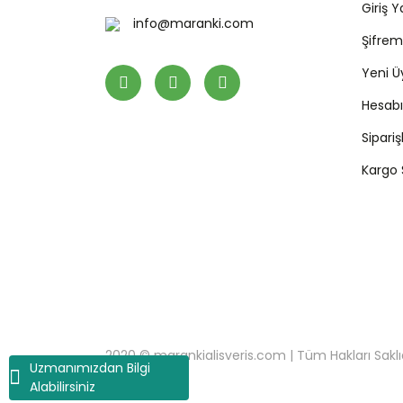
Giriş 
info@maranki.com
Şifre
Yeni Ü
Hesab
Sipari
Kargo
2020 © marankialisveris.com | Tüm Hakları Saklıdır.
Uzmanımızdan Bilgi
Alabilirsiniz