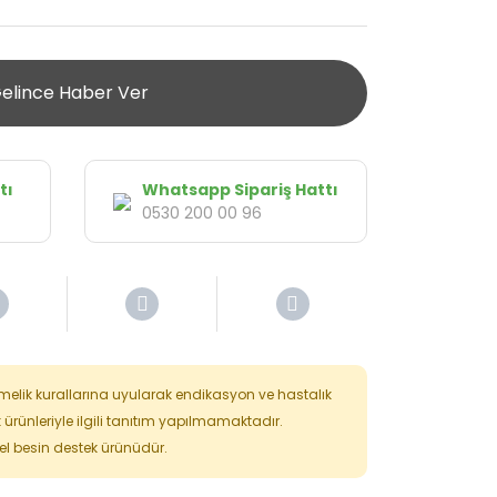
elince Haber Ver
tı
Whatsapp Sipariş Hattı
0530 200 00 96
tmelik kurallarına uyularak endikasyon ve hastalık
k ürünleriyle ilgili tanıtım yapılmamaktadır.
isel besin destek ürünüdür.