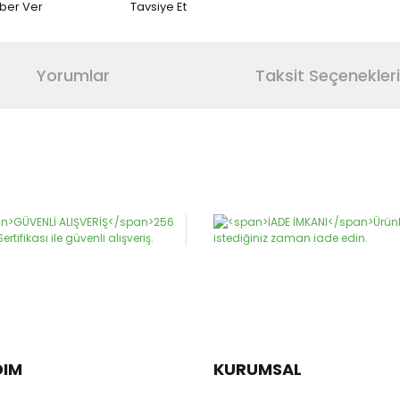
aber Ver
Tavsiye Et
Yorumlar
Taksit Seçenekleri
da ve diğer konularda yetersiz gördüğünüz noktaları öneri formunu kulla
Bu ürüne ilk yorumu siz yapın!
or.
Yorum Yaz
DIM
KURUMSAL