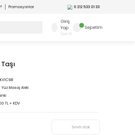
r?
Promosyonlar
0 212 533 01 33
Giriş
Sepetim
Yap
Üye Ol
 Taşı
XKV1C9B
- Yüz Masaj Aleti
nki
00 TL + KDV
Sınırlı stok