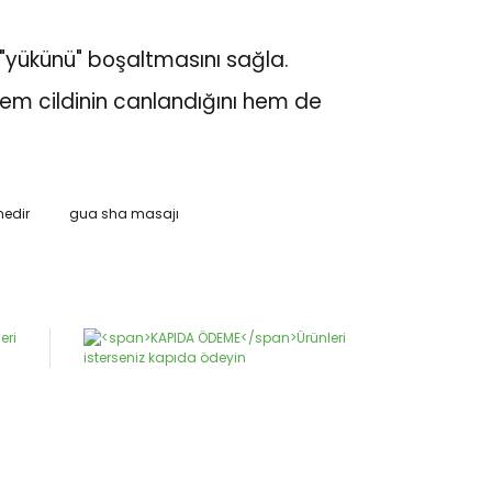
"yükünü" boşaltmasını sağla.
hem cildinin canlandığını hem de
nedir
gua sha masajı
narak tarafımıza iletebilirsiniz.