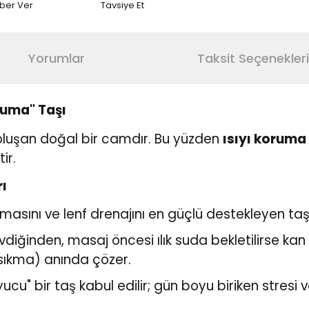
aber Ver
Tavsiye Et
Yorumlar
Taksit Seçenekleri
ruma" Taşı
oluşan doğal bir camdır. Bu yüzden
ısıyı koruma
ir.
ı
ılmasını ve lenf drenajını en güçlü destekleyen taş
vdiğinden, masaj öncesi ılık suda bekletilirse ka
e sıkma) anında çözer.
cu" bir taş kabul edilir; gün boyu biriken stresi v