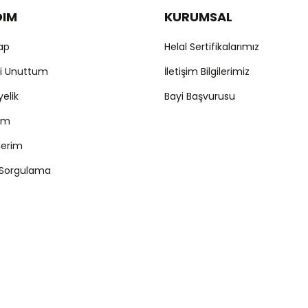
DIM
KURUMSAL
Gönder
Yap
Helal Sertifikalarımız
mi Unuttum
İletişim Bilgilerimiz
yelik
Bayi Başvurusu
ım
şlerim
 Sorgulama