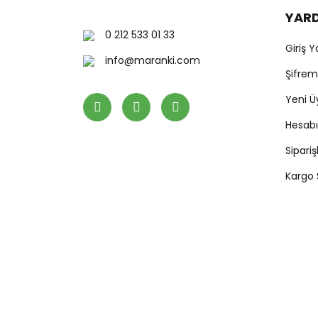
YAR
0 212 533 01 33
Giriş 
info@maranki.com
Şifre
Yeni Ü
Hesab
Sipari
Kargo