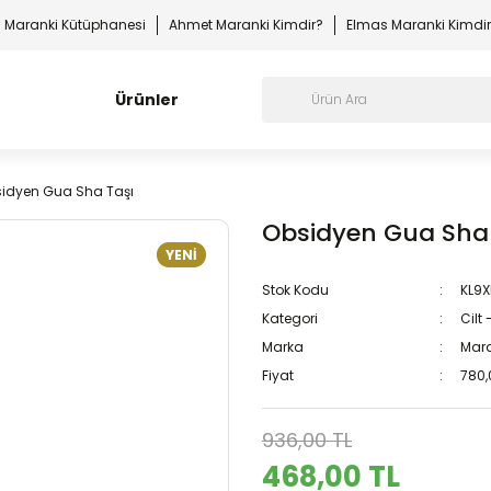
Maranki Kütüphanesi
Ahmet Maranki Kimdir?
Elmas Maranki Kimdi
Ürünler
idyen Gua Sha Taşı
Obsidyen Gua Sha
YENİ
Stok Kodu
KL9
Kategori
Cilt 
Marka
Mara
Fiyat
780,
936,00 TL
468,00 TL