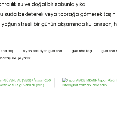
ra ılık su ve doğal bir sabunla yıka.
lu suda bekleterek veya toprağa gömerek taşın 
 yoğun stresli bir günün akşamında kullanırsan, 
.
sha taşı
siyah obsidyen gua sha
gua sha taşı
gua sha 
da ve diğer konularda yetersiz gördüğünüz noktaları öneri formunu kulla
ha taşı ne işe yarar
Bu ürüne ilk yorumu siz yapın!
or.
Yorum Yaz