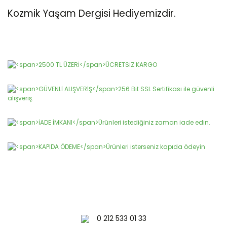
Kozmik Yaşam Dergisi Hediyemizdir.
Bu ürünün fiyat bilgisi, resim, ürün açıklamalarında ve diğer
konularda yetersiz gördüğünüz noktaları öneri formunu
Bu ürüne ilk yorumu siz yapın!
kullanarak tarafımıza iletebilirsiniz.
Görüş ve önerileriniz için teşekkür ederiz.
Yorum Yaz
Ürün resmi kalitesiz, bozuk veya görüntülenemiyor.
Ürün açıklamasında eksik bilgiler bulunuyor.
Ürün bilgilerinde hatalar bulunuyor.
Ürün fiyatı diğer sitelerden daha pahalı.
Bu ürüne benzer farklı alternatifler olmalı.
0 212 533 01 33