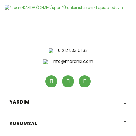
Ürün bilgilerinde hatalar bulunuyor.
Ürün fiyatı diğer sitelerden daha pahalı.
Bu ürüne benzer farklı alternatifler olmalı.
0 212 533 01 33
Gönder
info@maranki.com
YARDIM
KURUMSAL