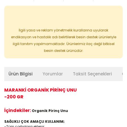
İlgili yasa ve reklam yönetmelik kurallarına uyularak
endikasyon ve hastalık adı belirtilerek besin destek ürünleriyle
ilgili tanıtım yapılmamaktadır. Ürünlerimiz ilaç değil bitkisel
besin destek ürünüdür.
Ürün Bilgisi
Yorumlar
Taksit Seçenekleri
Ön
MARANKİ ORGANİK PİRİNÇ UNU
-200 GR
İçindekiler:
Organik Pirinç Unu
SAĞLIKLI ÇOK AMAÇLI KULLANIM;
-Tüm çorbalara eklenir