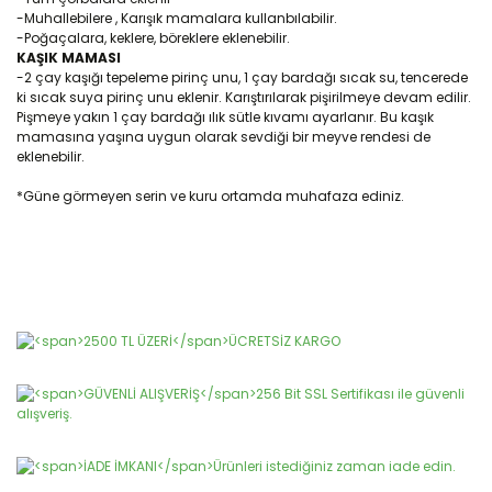
-Muhallebilere , Karışık mamalara kullanbılabilir.
-Poğaçalara, keklere, böreklere eklenebilir.
KAŞIK MAMASI
-2 çay kaşığı tepeleme pirinç unu, 1 çay bardağı sıcak su, tencerede
ki sıcak suya pirinç unu eklenir. Karıştırılarak pişirilmeye devam edilir.
Pişmeye yakın 1 çay bardağı ılık sütle kıvamı ayarlanır. Bu kaşık
mamasına yaşına uygun olarak sevdiği bir meyve rendesi de
eklenebilir.
*Güne görmeyen serin ve kuru ortamda muhafaza ediniz.
Bu ürünün fiyat bilgisi, resim, ürün açıklamalarında ve diğer
konularda yetersiz gördüğünüz noktaları öneri formunu
Bu ürüne ilk yorumu siz yapın!
kullanarak tarafımıza iletebilirsiniz.
Görüş ve önerileriniz için teşekkür ederiz.
Yorum Yaz
Ürün resmi kalitesiz, bozuk veya görüntülenemiyor.
Ürün açıklamasında eksik bilgiler bulunuyor.