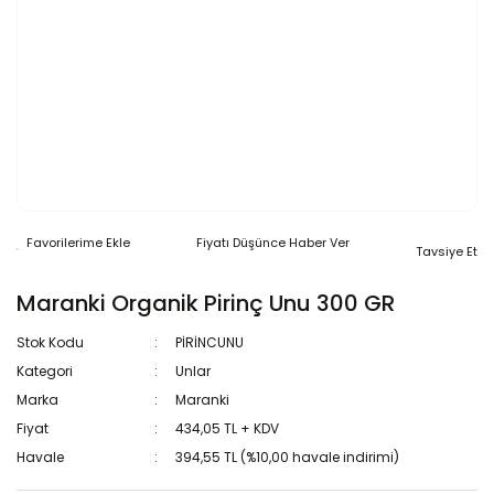
Fiyatı Düşünce Haber Ver
Tavsiye Et
Maranki Organik Pirinç Unu 300 GR
Stok Kodu
PİRİNCUNU
Kategori
Unlar
Marka
Maranki
Fiyat
434,05 TL + KDV
Havale
394,55 TL (%10,00 havale indirimi)