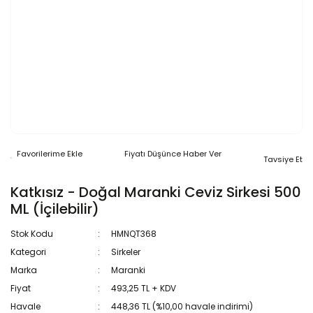
Fiyatı Düşünce Haber Ver
Tavsiye Et
Katkısız - Doğal Maranki Ceviz Sirkesi 500
ML (İçilebilir)
Stok Kodu
HMNQT368
Kategori
Sirkeler
Marka
Maranki
Fiyat
493,25 TL + KDV
Havale
448,36 TL (%10,00 havale indirimi)