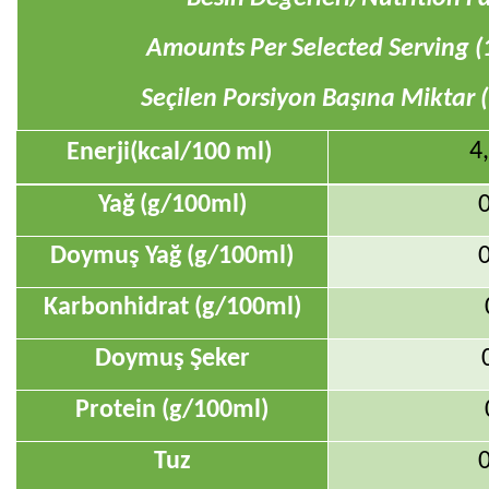
Amounts Per Selected Serving (
Seçilen Porsiyon Başına Miktar 
4,
Enerji(kcal/100 ml)
Yağ (g/100ml)
0
Doymuş Yağ (g/100ml)
0
Karbonhidrat (g/100ml)
Doymuş Şeker
Protein (g/100ml)
Tuz
0