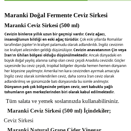
Maranki Doğal Fermente Ceviz Sirkesi
Maranki
 Ceviz Sirkesi (500 ml)
Cevizin binlerce yıllık uzun bir geçmişi vardır. Ceviz ağacı,
insanoğlunun bildiği en eski ağaç türüdür.
Çok eski yıllarda Romalılar
tarafından Jüpiter'in kraliyet palamudu olarak adlandırıldı. İngiliz cevizinin
ise kraliyet ailesinden geldiği düşünülüyor.
Cevizin anavatanının Çin veya
İran'ın Ghilan bölgesi olduğu düşünülmektedir.
Ancak dünyadaki en
büyük doğal yayılış alanına sahip olan ceviz çeşidi Anadolu cevizidir. Göçler
sayesinde bu ceviz çeşidi, tropikal bölgeler dışında hemen hemen dünyanın
her köşesine yayılmıştır. Amerika'nın kara cevizinden ayırmak amacıyla
İngiliz ceviz olarak isimlendirilen ceviz, daha sonra İran ceviz olarak
adlandırılmış ve günümüzde batı dünyasında bu isimle anılmıştır.
Dünyanın pek çok bölgesinde yetişen ceviz, sert kabuklu yağlı
tohumların gen merkezlerinden biri olarak kabul edilmektedir
.
 Tüm salata ve yemek soslarınızda kullanabilirsiniz.
Maranki
Ceviz Sirkesi (500 ml) İçindekiler;
Ceviz Sirkesi
Maranki
 Natural 
Grape 
Cider
Vinegar