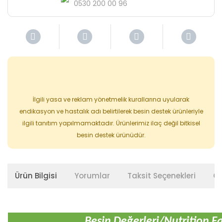
0530 200 00 96
İlgili yasa ve reklam yönetmelik kurallarına uyularak
endikasyon ve hastalık adı belirtilerek besin destek ürünleriyle
ilgili tanıtım yapılmamaktadır. Ürünlerimiz ilaç değil bitkisel
besin destek ürünüdür.
Ürün Bilgisi
Yorumlar
Taksit Seçenekleri
Ön
Besin Değerleri/Nutrition F