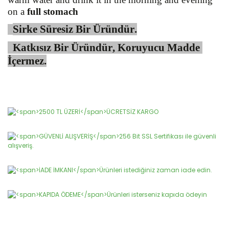
on a 
full
stomach
Sirke Süresiz Bir Üründür.
  Katkısız Bir Üründür, Koruyucu Madde 
İçermez.
Bu ürünün fiyat bilgisi, resim, ürün açıklamalarında ve diğer
konularda yetersiz gördüğünüz noktaları öneri formunu
Bu ürüne ilk yorumu siz yapın!
kullanarak tarafımıza iletebilirsiniz.
Görüş ve önerileriniz için teşekkür ederiz.
Yorum Yaz
Ürün resmi kalitesiz, bozuk veya görüntülenemiyor.
Ürün açıklamasında eksik bilgiler bulunuyor.
Ürün bilgilerinde hatalar bulunuyor.
Ürün fiyatı diğer sitelerden daha pahalı.
Bu ürüne benzer farklı alternatifler olmalı.