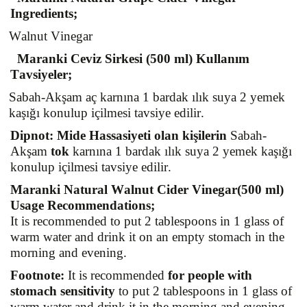
Ingredients
;
Walnut Vinegar 
Maranki
 Ceviz Sirkesi (500 ml) Kullanım 
Tavsiyeler;
Sabah-Akşam aç karnına 1 bardak ılık suya 2 yemek 
kaşığı konulup içilmesi tavsiye edilir.
Dipnot: Mide Hassasiyeti olan kişilerin 
Sabah-
Akşam 
tok
 karnına 1 bardak ılık suya 2 yemek kaşığı 
konulup içilmesi tavsiye edilir.
Maranki
 Natural 
Walnut 
Cider
Vinegar
(500 ml) 
Usage
Recommendations
;
It is 
recommended
to
 put 2 
tablespoons
 in 1 
glass
 of 
warm
water
and
drink
 it on an 
empty
stomach
 in 
the
morning
and
evening
.
Footnote
:
It
 is 
recommended
for
people
with
stomach
sensitivity
to
 put 2 
tablespoons
 in 1 
glass
 of 
warm
water
and
drink
 it in 
the
morning
and
evening