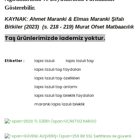
Gösterebilir.
KAYNAK: Ahmet Maranki & Elmas Maranki Şifalı
Bitkiler (2023) (s. 218 - 219)
Murat Ofset Matbaacılık
Taş ürünlerimizde iademiz yoktur.
Etiketler :
lapis lazuli
lapis lazuli taşı
Bu ürünün fiyat bilgisi, resim, ürün açıklamalarında ve diğer
konularda yetersiz gördüğünüz noktaları öneri formunu
lapis lazuli taşı faydaları
Bu ürüne ilk yorumu siz yapın!
kullanarak tarafımıza iletebilirsiniz.
lapis lazuli taşı özellikleri
Görüş ve önerileriniz için teşekkür ederiz.
lapis lazuli taşı anlamı
Yorum Yaz
Ürün resmi kalitesiz, bozuk veya görüntülenemiyor.
lapis lazuli taşı bileklik faydaları
Ürün açıklamasında eksik bilgiler bulunuyor.
maranki lapis lazuli bileklik
Ürün bilgilerinde hatalar bulunuyor.
Ürün fiyatı diğer sitelerden daha pahalı.
Bu ürüne benzer farklı alternatifler olmalı.