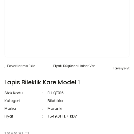
Fiyatı Düşünce Haber Ver
Tavsiye Et
Lapis Bileklik Kare Model 1
Stok Kodu
FHLQTX16
Kategori
Bileklikler
Marka
Maranki
Fiyat
1.549,01 TL + KDV
1.858,81 TL