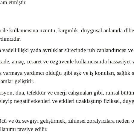
am etmiştir.
ı ile kullanıcısına üzüntü, kırgınlık, duygusal anlamda dibe
rdımcıdır.
adeli ilişki yada ayrılıklar sürecinde ruh canlandırıcısı v
rade, amaç, cesaret ve özgüvenle kullanıcısında hassasiyet v
 varmaya yardımcı olduğu gibi aşk ve iş konuları, sağlık so
mlar geliştirir.
on, dua, tefekkür ve enerji calışmaları gibi, ruhsal bütünlü
leyip negatif etkenleri ve etkileri uzaklaştırıp fiziksel, duy
cü ve öz sevgiyi geliştirmek, zihinsel zoralyıcılara neden o
llanımı tavsiye edilir.