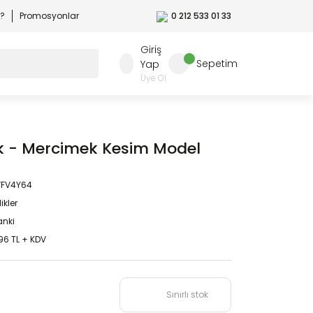
r?
Promosyonlar
0 212 533 01 33
Giriş
Sepetim
Yap
Üye Ol
ik - Mercimek Kesim Model
VFV4Y64
likler
nki
96 TL + KDV
Sınırlı stok