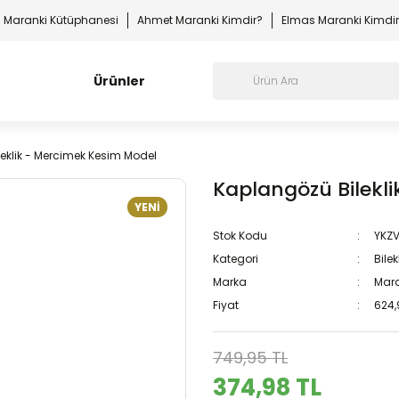
Maranki Kütüphanesi
Ahmet Maranki Kimdir?
Elmas Maranki Kimdi
Ürünler
eklik - Mercimek Kesim Model
Kaplangözü Bilekl
YENİ
Stok Kodu
YKZ
Kategori
Bilek
Marka
Mara
Fiyat
624,
749,95 TL
374,98 TL