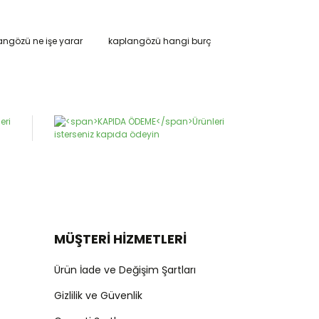
angözü ne işe yarar
kaplangözü hangi burç
narak tarafımıza iletebilirsiniz.
MÜŞTERİ HİZMETLERİ
Ürün İade ve Değişim Şartları
Gizlilik ve Güvenlik