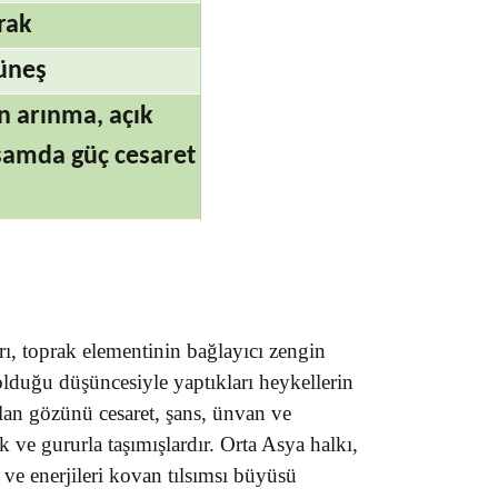
rak
üneş
an arınma, açık
aşamda güç cesaret
rı, toprak elementinin bağlayıcı zengin
 olduğu düşüncesiyle yaptıkları heykellerin
plan gözünü cesaret, şans, ünvan ve
 ve gururla taşımışlardır. Orta Asya halkı,
 ve enerjileri kovan tılsımsı büyüsü