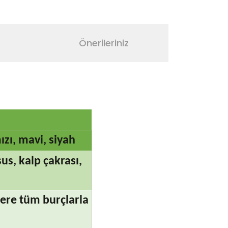
Önerileriniz
ızı, mavi, siyah
sus, kalp çakrası,
ere tüm burçlarla