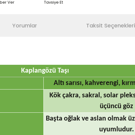
aber Ver
Tavsiye Et
Yorumlar
Taksit Seçenekleri
Kaplangözü Taşı
Altı sarısı, kahverengi, kırm
Kök çakra, sakral, solar plek
üçüncü göz
Başta oğlak ve aslan olmak üz
uyumludur.