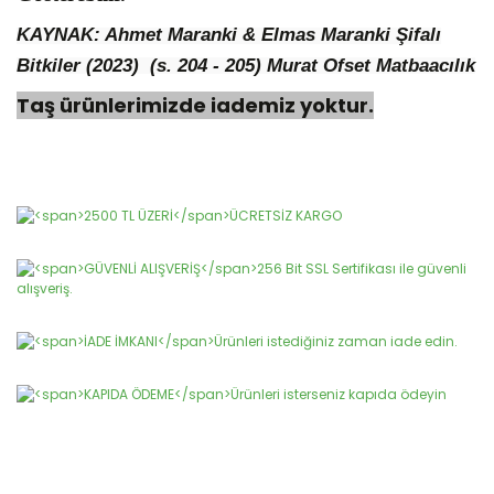
KAYNAK: Ahmet Maranki & Elmas Maranki Şifalı
Bitkiler (2023) (s. 204 - 205)
Murat Ofset Matbaacılık
Taş ürünlerimizde iademiz yoktur.
Bu ürünün fiyat bilgisi, resim, ürün açıklamalarında ve diğer
konularda yetersiz gördüğünüz noktaları öneri formunu
Bu ürüne ilk yorumu siz yapın!
kullanarak tarafımıza iletebilirsiniz.
Görüş ve önerileriniz için teşekkür ederiz.
Yorum Yaz
Ürün resmi kalitesiz, bozuk veya görüntülenemiyor.
Ürün açıklamasında eksik bilgiler bulunuyor.
Ürün bilgilerinde hatalar bulunuyor.
Ürün fiyatı diğer sitelerden daha pahalı.
Bu ürüne benzer farklı alternatifler olmalı.