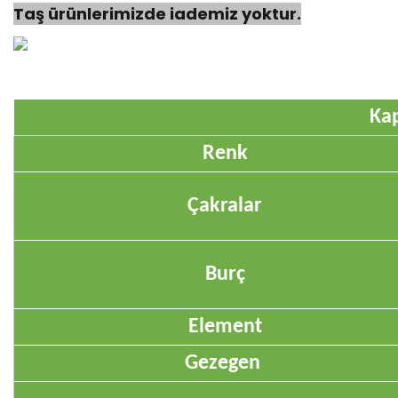
Taş ürünlerimizde iademiz yoktur.
Kap
Renk
Çakralar
Burç
Element
Gezegen