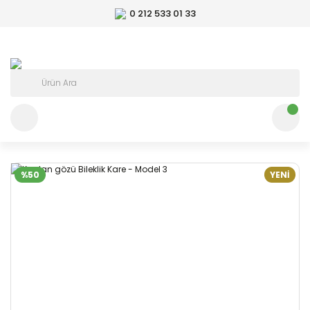
0 212 533 01 33
%50
YENİ