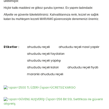
üretilmiştir.
Hiçbir katkı maddesi ve glikoz şurubu içermez. Ev yapımı tadındadır.
Afiyetle ve güvenle tüketebilirsiniz. Kahvaltılarınıza renk, lezzet ve sağlık
katan bu muhteşem lezzeti MARANKİ güvencesiyle denemenizi öneririz.
Etiketler :
ahududu reçeli
ahududu reçeli nasıl yapılır
Bu ürünün fiyat bilgisi, resim, ürün açıklamalarında ve diğer
konularda yetersiz gördüğünüz noktaları öneri formunu
ahududu reçeli faydaları
Bu ürüne ilk yorumu siz yapın!
kullanarak tarafımıza iletebilirsiniz.
ahududu reçeli yapılışı
Görüş ve önerileriniz için teşekkür ederiz.
ahududu reçeli kalori
ahududu reçeli fiyatı
Yorum Yaz
Ürün resmi kalitesiz, bozuk veya görüntülenemiyor.
maranki ahududu reçeli
Ürün açıklamasında eksik bilgiler bulunuyor.
Ürün bilgilerinde hatalar bulunuyor.
Ürün fiyatı diğer sitelerden daha pahalı.
Bu ürüne benzer farklı alternatifler olmalı.