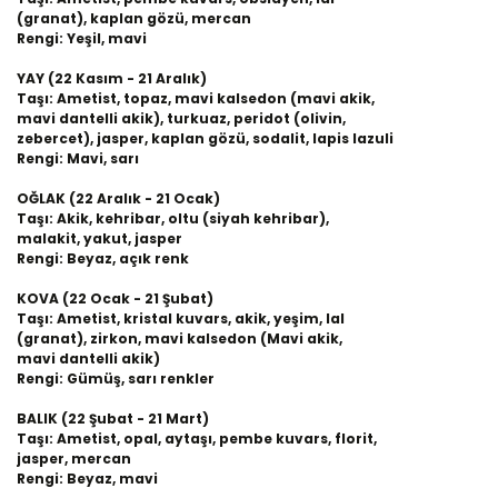
(granat), kaplan gözü, mercan
Rengi: Yeşil, mavi
YAY (22 Kasım - 21 Aralık)
Taşı: Ametist, topaz, mavi kalsedon (mavi akik,
mavi dantelli akik), turkuaz, peridot (olivin,
zebercet), jasper, kaplan gözü, sodalit, lapis lazuli
Rengi: Mavi, sarı
OĞLAK (22 Aralık - 21 Ocak)
Taşı: Akik, kehribar, oltu (siyah kehribar),
malakit, yakut, jasper
Rengi: Beyaz, açık renk
KOVA (22 Ocak - 21 Şubat)
Taşı: Ametist, kristal kuvars, akik, yeşim, lal
(granat), zirkon, mavi kalsedon (Mavi akik,
mavi dantelli akik)
Rengi: Gümüş, sarı renkler
BALIK (22 Şubat - 21 Mart)
Taşı: Ametist, opal, aytaşı, pembe kuvars, florit,
jasper, mercan
Rengi: Beyaz, mavi