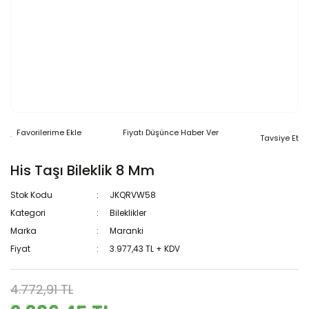
Fiyatı Düşünce Haber Ver
Tavsiye Et
His Taşı Bileklik 8 Mm
Stok Kodu
JKQRVW58
Kategori
Bileklikler
Marka
Maranki
Fiyat
3.977,43 TL + KDV
4.772,91 TL