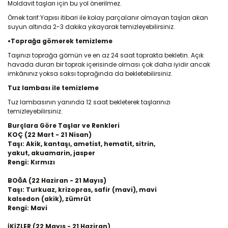
Moldavit taşları için bu yol önerilmez.
Örnek tarif:Yapısı itibari ile kolay parçalanır olmayan taşları akan
suyun altında 2-3 dakika yıkayarak temizleyebilirsiniz.
•Toprağa gömerek temizleme
Taşınızı toprağa gömün ve en az 24 saat toprakta bekletin. Açık
havada duran bir toprak içerisinde olması çok daha iyidir ancak
imkânınız yoksa saksı toprağında da bekletebilirsiniz.
Tuz lambası ile temizleme
Tuz lambasının yanında 12 saat bekleterek taşlarınızı
temizleyebilirsiniz.
Burçlara Göre Taşlar ve Renkleri
KOÇ (22 Mart - 21 Nisan)
Taşı: Akik, kantaşı, ametist, hematit, sitrin,
yakut, akuamarin, jasper
Rengi: Kırmızı
BOĞA (22 Haziran - 21 Mayıs)
Taşı: Turkuaz, krizopras, safir (mavi), mavi
kalsedon (akik), zümrüt
Rengi: Mavi
İKİZLER (22 Mayıs - 21 Haziran)