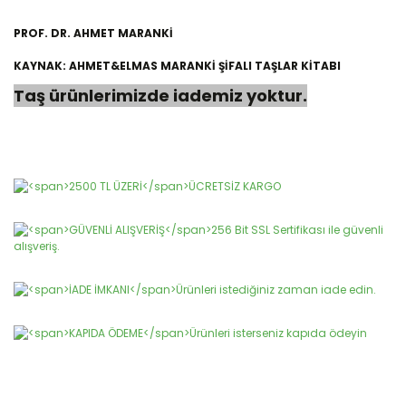
PROF. DR. AHMET MARANKİ
KAYNAK: AHMET&ELMAS MARANKİ ŞİFALI TAŞLAR KİTABI
Taş ürünlerimizde iademiz yoktur.
Bu ürünün fiyat bilgisi, resim, ürün açıklamalarında ve diğer
konularda yetersiz gördüğünüz noktaları öneri formunu
Bu ürüne ilk yorumu siz yapın!
kullanarak tarafımıza iletebilirsiniz.
Görüş ve önerileriniz için teşekkür ederiz.
Yorum Yaz
Ürün resmi kalitesiz, bozuk veya görüntülenemiyor.
Ürün açıklamasında eksik bilgiler bulunuyor.
Ürün bilgilerinde hatalar bulunuyor.
Ürün fiyatı diğer sitelerden daha pahalı.
Bu ürüne benzer farklı alternatifler olmalı.