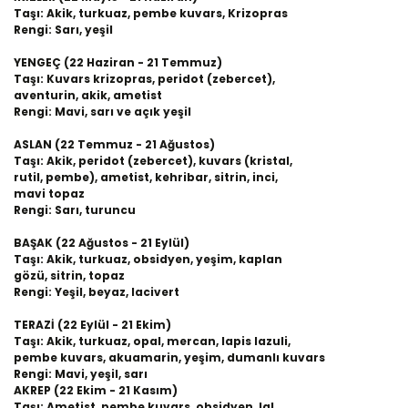
Taşı: Akik, turkuaz, pembe kuvars, Krizopras
Rengi: Sarı, yeşil
YENGEÇ (22 Haziran - 21 Temmuz)
Taşı: Kuvars krizopras, peridot (zebercet),
aventurin, akik, ametist
Rengi: Mavi, sarı ve açık yeşil
ASLAN (22 Temmuz - 21 Ağustos)
Taşı: Akik, peridot (zebercet), kuvars (kristal,
rutil, pembe), ametist, kehribar, sitrin, inci,
mavi topaz
Rengi: Sarı, turuncu
BAŞAK (22 Ağustos - 21 Eylül)
Taşı: Akik, turkuaz, obsidyen, yeşim, kaplan
gözü, sitrin, topaz
Rengi: Yeşil, beyaz, lacivert
TERAZİ (22 Eylül - 21 Ekim)
Taşı: Akik, turkuaz, opal, mercan, lapis lazuli,
pembe kuvars, akuamarin, yeşim, dumanlı kuvars
Rengi: Mavi, yeşil, sarı
AKREP (22 Ekim - 21 Kasım)
Taşı: Ametist, pembe kuvars, obsidyen, lal