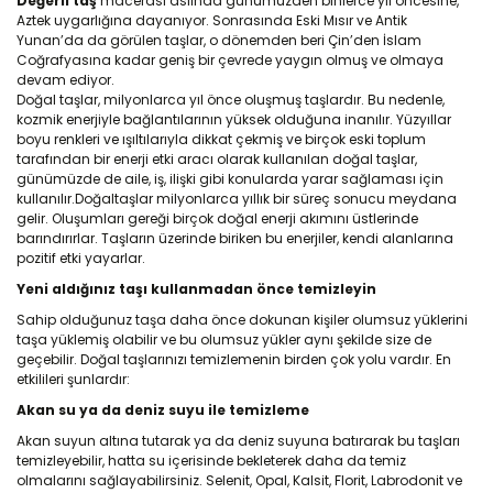
Değerli taş
macerası aslında günümüzden binlerce yıl öncesine,
Aztek uygarlığına dayanıyor. Sonrasında Eski Mısır ve Antik
Yunan’da da görülen taşlar, o dönemden beri Çin’den İslam
Coğrafyasına kadar geniş bir çevrede yaygın olmuş ve olmaya
devam ediyor.
Doğal taşlar, milyonlarca yıl önce oluşmuş taşlardır. Bu nedenle,
kozmik enerjiyle bağlantılarının yüksek olduğuna inanılır. Yüzyıllar
boyu renkleri ve ışıltılarıyla dikkat çekmiş ve birçok eski toplum
tarafından bir enerji etki aracı olarak kullanılan doğal taşlar,
günümüzde de aile, iş, ilişki gibi konularda yarar sağlaması için
kullanılır.Doğaltaşlar milyonlarca yıllık bir süreç sonucu meydana
gelir. Oluşumları gereği birçok doğal enerji akımını üstlerinde
barındırırlar. Taşların üzerinde biriken bu enerjiler, kendi alanlarına
pozitif etki yayarlar.
Yeni aldığınız taşı kullanmadan önce temizleyin
Sahip olduğunuz taşa daha önce dokunan kişiler olumsuz yüklerini
taşa yüklemiş olabilir ve bu olumsuz yükler aynı şekilde size de
geçebilir. Doğal taşlarınızı temizlemenin birden çok yolu vardır. En
etkilileri şunlardır:
Akan su ya da deniz suyu ile temizleme
Akan suyun altına tutarak ya da deniz suyuna batırarak bu taşları
temizleyebilir, hatta su içerisinde bekleterek daha da temiz
olmalarını sağlayabilirsiniz. Selenit, Opal, Kalsit, Florit, Labrodonit ve