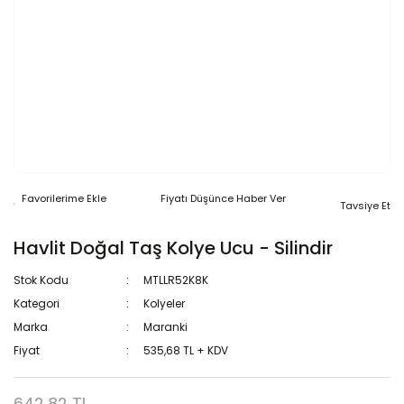
Fiyatı Düşünce Haber Ver
Tavsiye Et
Havlit Doğal Taş Kolye Ucu - Silindir
Stok Kodu
MTLLR52K8K
Kategori
Kolyeler
Marka
Maranki
Fiyat
535,68 TL + KDV
642,82 TL