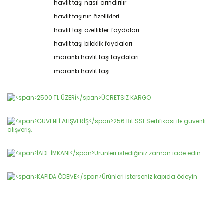
havlit taşı nasıl arındırılır
Bu ürüne ilk yorumu siz yapın!
kullanarak tarafımıza iletebilirsiniz.
havlit taşının özellikleri
Görüş ve önerileriniz için teşekkür ederiz.
havlit taşı özellikleri faydaları
Yorum Yaz
Ürün resmi kalitesiz, bozuk veya görüntülenemiyor.
havlit taşı bileklik faydaları
Ürün açıklamasında eksik bilgiler bulunuyor.
maranki havlit taşı faydaları
Ürün bilgilerinde hatalar bulunuyor.
maranki havlit taşı
Ürün fiyatı diğer sitelerden daha pahalı.
Bu ürüne benzer farklı alternatifler olmalı.
Gönder