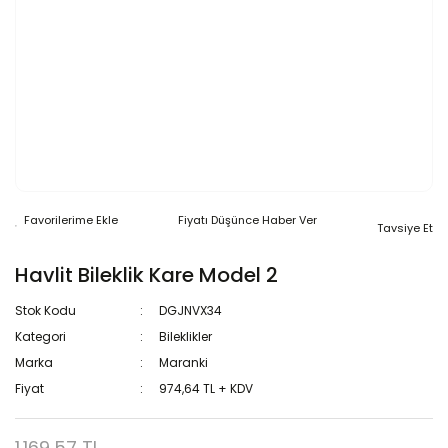
Fiyatı Düşünce Haber Ver
Tavsiye Et
Havlit Bileklik Kare Model 2
Stok Kodu
DGJNVX34
Kategori
Bileklikler
Marka
Maranki
Fiyat
974,64 TL + KDV
1.169,57 TL