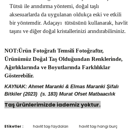
Tütsü ile arındırma yöntemi, doğal taşlı
aksesuarlarda da uygulanan oldukça eski ve etkili
bir yöntemdir. Adaçayı tütsüsünü kullanarak, havlit
taşını ve diğer doğal kristallerinizi arındırabilirsiniz.
NOT:Ürün Fotoğrafı Temsili Fotoğraftır,
Ürünümüz Doğal Taş Olduğundan Renklerinde,
Ağırlıklarında ve Boyutlarında Farklılıklar
Gösterebilir.
KAYNAK: Ahmet Maranki & Elmas Maranki Şifalı
Bitkiler (2023) (s. 183)
Murat Ofset Matbaacılık
Taş ürünlerimizde iademiz yoktur.
Etiketler :
havlit taşı faydaları
havlit taşı hangi burç
Bu ürünün fiyat bilgisi, resim, ürün açıklamalarında ve diğer
konularda yetersiz gördüğünüz noktaları öneri formunu