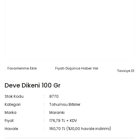
Fiyatı Düşünce Haber Ver
Tavsiye Et
Deve Dikeni 100 Gr
Stok Kodu
8770
Kategori
Tohumsu Bitkiler
Marka
Maranki
Fiyat
176,79 TL + KDV
Havale
160,70 TL (%10,00 havale indirimi)