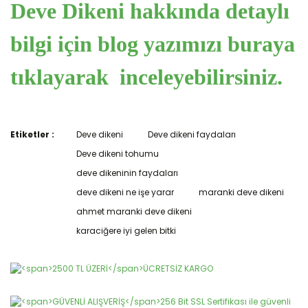
Deve Dikeni hakkında detaylı
bilgi için blog yazımızı buraya
tıklayarak inceleyebilirsiniz.
Etiketler :
Deve dikeni
Deve dikeni faydaları
Bu ürünün fiyat bilgisi, resim, ürün açıklamalarında ve diğer
konularda yetersiz gördüğünüz noktaları öneri formunu
Deve dikeni tohumu
Bu ürüne ilk yorumu siz yapın!
kullanarak tarafımıza iletebilirsiniz.
deve dikeninin faydaları
Görüş ve önerileriniz için teşekkür ederiz.
deve dikeni ne işe yarar
maranki deve dikeni
Yorum Yaz
Ürün resmi kalitesiz, bozuk veya görüntülenemiyor.
ahmet maranki deve dikeni
Ürün açıklamasında eksik bilgiler bulunuyor.
karaciğere iyi gelen bitki
Ürün bilgilerinde hatalar bulunuyor.
Ürün fiyatı diğer sitelerden daha pahalı.
Bu ürüne benzer farklı alternatifler olmalı.