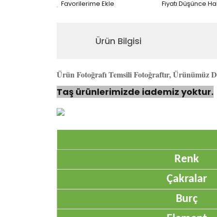
Fiyatı Düşünce H
Ürün Bilgisi
Ürün Fotoğrafı Temsili Fotoğraftır, Ürünümüz Do
Taş ürünlerimizde iademiz yoktur.
Renk
Çakralar
Burç