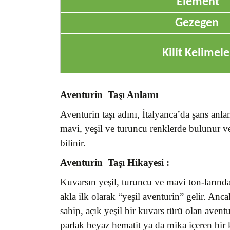
Element
Gezegen
Kilit Kelimele
Aventurin Taşı Anlamı
Aventurin taşı adını, İtalyanca’da şans anla
mavi, yeşil ve turuncu renklerde bulunur ve 
bilinir.
Aventurin Taşı
Hikayesi :
Kuvarsın yeşil, turuncu ve mavi ton-larınd
akla ilk olarak “yeşil aventurin” gelir. Anc
sahip, açık yeşil bir kuvars türü olan aven
parlak beyaz hematit ya da mika içeren bir ku