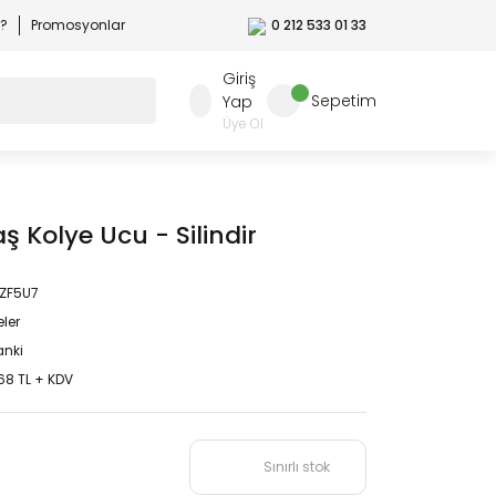
r?
Promosyonlar
0 212 533 01 33
Giriş
Sepetim
Yap
Üye Ol
ş Kolye Ucu - Silindir
1ZF5U7
eler
nki
68 TL + KDV
Sınırlı stok