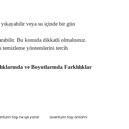
 yıkayabilir veya su içinde bir gün
rabilir. Bu konuda dikkatli olmalısınız.
lı temizleme yöntemlerini tercih
klarında ve Boyutlarında Farklılıklar
nturin taşı ne işe yarar
aventurin taşı anlamı
narak tarafımıza iletebilirsiniz.