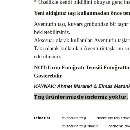
* Özellikle kendi bildiğini okuyan genç in
Yeni aldığınız taşı kullanmadan önce te
Aventurin taşı, kuvars grubundan bir taştır 
bekletebilirsiniz.
Aksesuar olarak kullanılan Aventurin taşlar
Takı olarak kullanılan Aventurintaşlarını su
edebilirsiniz.
NOT:Ürün Fotoğrafı Temsili Fotoğraftır
Gösterebilir.
KAYNAK: Ahmet Maranki & Elmas Maranki Ş
Taş ürünlerimizde iademiz yoktur.
Etiketler :
aventurin taşı
aventurin taşı fayd
Bu ürünün fiyat bilgisi, resim, ürün açıklamaların
Görüş ve önerileriniz için teşekkür ederiz.
aventurin taşı bileklik
maranki ave