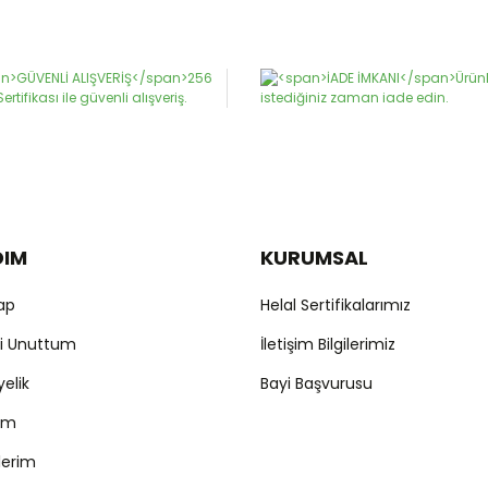
or.
Yorum Yaz
DIM
KURUMSAL
Gönder
Yap
Helal Sertifikalarımız
mi Unuttum
İletişim Bilgilerimiz
yelik
Bayi Başvurusu
ım
şlerim