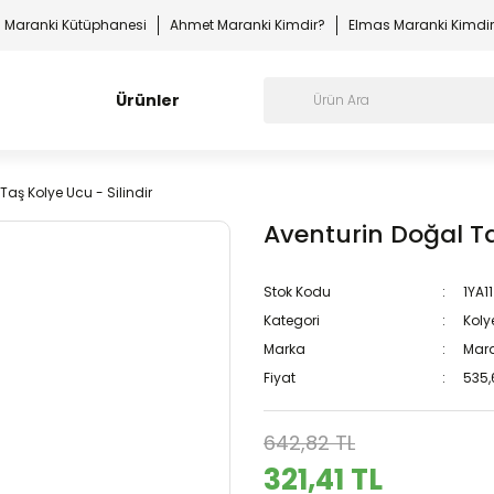
Maranki Kütüphanesi
Ahmet Maranki Kimdir?
Elmas Maranki Kimdi
Ürünler
Taş Kolye Ucu - Silindir
Aventurin Doğal Ta
Stok Kodu
1YA1
Kategori
Koly
Marka
Mara
Fiyat
535,
642,82 TL
321,41 TL