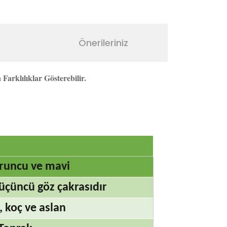
Önerileriniz
arklılıklar Gösterebilir.
turuncu ve mavi
 üçüncü göz çakrasıdır
, koç ve aslan