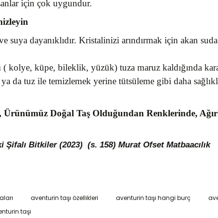
sanlar için çok uygundur.
mizleyin
ve suya dayanıklıdır. Kristalinizi arındırmak için akan suda
ı ( kolye, küpe, bileklik, yüzük) tuza maruz kaldığında kara
 ya da tuz ile temizlemek yerine tütsüleme gibi daha sağlık
, Ürünümüz Doğal Taş Olduğundan Renklerinde, Ağırlı
ifalı Bitkiler (2023) (s. 158)
Murat Ofset Matbaacılık
aları
aventurin taşı özellikleri
aventurin taşı hangi burç
ave
da ve diğer konularda yetersiz gördüğünüz noktaları öneri formunu kulla
nturin taşı
Bu ürüne ilk yorumu siz yapın!