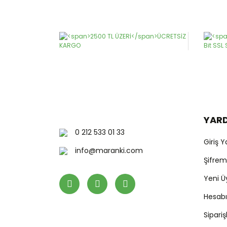
Ürün resmi kalitesiz, bozuk veya görüntülenemiy
Ürün açıklamasında eksik bilgiler bulunuyor.
Ürün bilgilerinde hatalar bulunuyor.
Ürün fiyatı diğer sitelerden daha pahalı.
Bu ürüne benzer farklı alternatifler olmalı.
YAR
0 212 533 01 33
Giriş 
info@maranki.com
Şifre
Yeni Ü
Hesab
Sipari