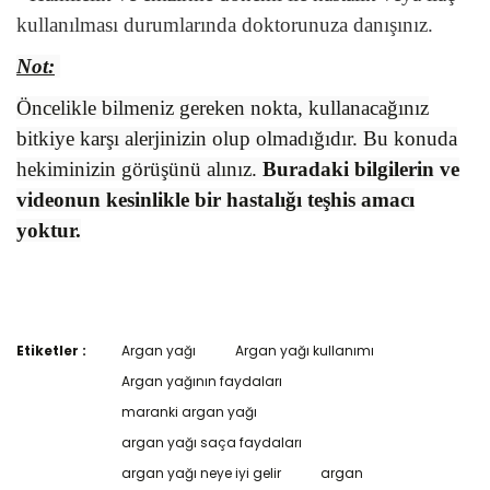
kullanılması durumlarında doktorunuza danışınız.
Not:
Öncelikle bilmeniz gereken nokta, kullanacağınız
bitkiye karşı alerjinizin olup olmadığıdır. Bu konuda
hekiminizin görüşünü alınız.
Buradaki bilgilerin ve
videonun kesinlikle bir hastalığı teşhis amacı
yoktur.
Etiketler :
Argan yağı
Argan yağı kullanımı
Bu ürünün fiyat bilgisi, resim, ürün açıklamalarında ve diğer
konularda yetersiz gördüğünüz noktaları öneri formunu
Argan yağının faydaları
Bu ürüne ilk yorumu siz yapın!
kullanarak tarafımıza iletebilirsiniz.
maranki argan yağı
Görüş ve önerileriniz için teşekkür ederiz.
argan yağı saça faydaları
Yorum Yaz
Ürün resmi kalitesiz, bozuk veya görüntülenemiyor.
argan yağı neye iyi gelir
argan