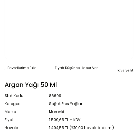
Fiyatı Düşünce Haber Ver
Tavsiye Et
Argan Yağı 50 Ml
Stok Kodu
86609
Kategori
Soğuk Pres Yağlar
Marka
Maranki
Fiyat
1.509,65 TL + KDV
Havale
1.494,55 TL (%10,00 havale indirimi)