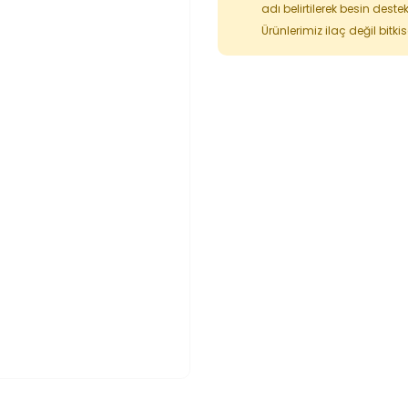
adı belirtilerek besin deste
Ürünlerimiz ilaç değil bitk