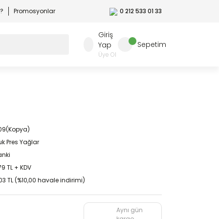
r?
Promosyonlar
0 212 533 01 33
Giriş
Sepetim
Yap
Üye Ol
09(Kopya)
k Pres Yağlar
nki
79 TL + KDV
03 TL (%10,00 havale indirimi)
Aynı gün
kargo