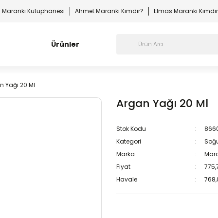
Maranki Kütüphanesi
Ahmet Maranki Kimdir?
Elmas Maranki Kimdi
Ürünler
n Yağı 20 Ml
Argan Yağı 20 Ml
Stok Kodu
866
Kategori
Soğu
Marka
Mara
Fiyat
775,
Havale
768,