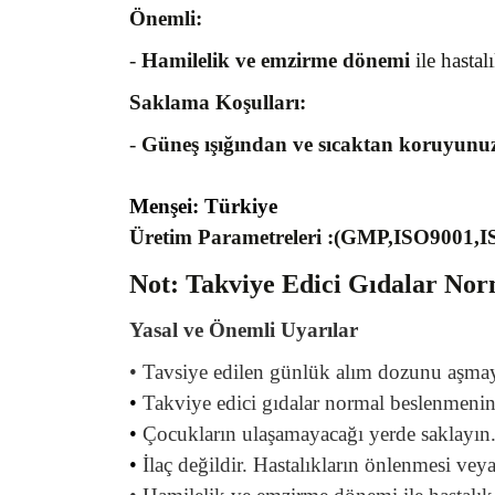
Önemli:
-
Hamilelik ve emzirme dönemi
ile hastal
Saklama Koşulları:
-
Güneş ışığından ve sıcaktan koruyunu
Menşei: Türkiye
Üretim Parametreleri :(GMP,ISO9001,
Not: Takviye Edici Gıdalar No
Yasal ve Önemli Uyarılar
•
Tavsiye edilen günlük alım dozunu aşma
•
Takviye edici gıdalar normal beslenmeni
•
Çocukların ulaşamayacağı yerde saklayın
•
İlaç değildir. Hastalıkların önlenmesi vey