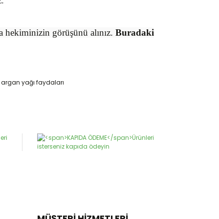
z.
da hekiminizin görüşünü alınız.
Buradaki
argan yağı faydaları
narak tarafımıza iletebilirsiniz.
MÜŞTERİ HİZMETLERİ