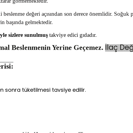
 zarar görmemektedir.
 beslenme değeri açısından son derece önemlidir. Soğuk pre
rin başında gelmektedir.
yle sizlere sunulmuş
takviye edici gıdadır.
İlaç Deği
rmal Beslenmenin Yerine Geçemez.
risi:
 sonra tüketilmesi tavsiye edilir.