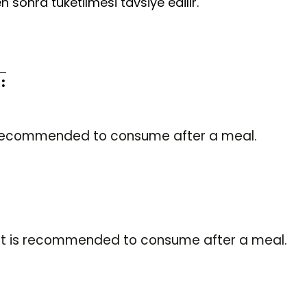
n sonra tüketilmesi tavsiye edilir.
:
is recommended to consume after a meal.
n It is recommended to consume after a meal.