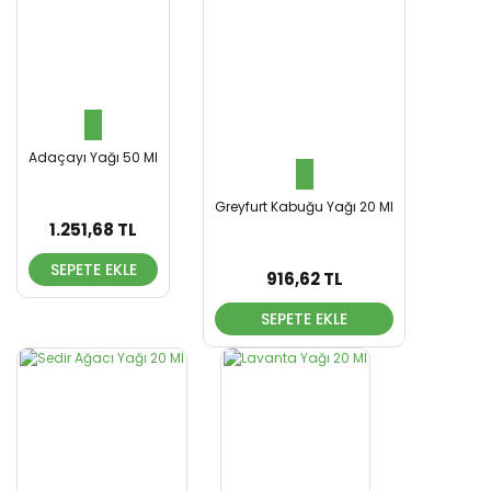
Yorum Yaz
Ürün resmi kalitesiz, bozuk veya görüntülenemiyor.
Ürün açıklamasında eksik bilgiler bulunuyor.
Ürün bilgilerinde hatalar bulunuyor.
Ürün fiyatı diğer sitelerden daha pahalı.
Adaçayı Yağı 50 Ml
Bu ürüne benzer farklı alternatifler olmalı.
Greyfurt Kabuğu Yağı 20 Ml
1.251,68 TL
SEPETE EKLE
916,62 TL
Gönder
SEPETE EKLE