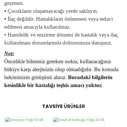
geçemez.
•
Çocukların ulaşamayacağı yerde saklayın.
•
İlaç değildir. Hastalıkların önlenmesi veya tedavi
edilmesi amacıyla kullanılmaz.
•
Hamilelik ve emzirme dönemi ile hastalık veya ilaç
kullanılması durumlarında doktorunuza danışınız.
Not:
Öncelikle bilmeniz gereken nokta, kullanacağınız
bitkiye karşı alerjinizin olup olmadığıdır. Bu konuda
hekiminizin görüşünü alınız.
Buradaki bilgilerin
kesinlikle bir hastalığı teşhis amacı yoktur.
TAVSİYE
ÜRÜNLER
Bu ürünün fiyat bilgisi, resim, ürün açıklamalarında ve diğer
konularda yetersiz gördüğünüz noktaları öneri formunu
Bu ürüne ilk yorumu siz yapın!
kullanarak tarafımıza iletebilirsiniz.
Görüş ve önerileriniz için teşekkür ederiz.