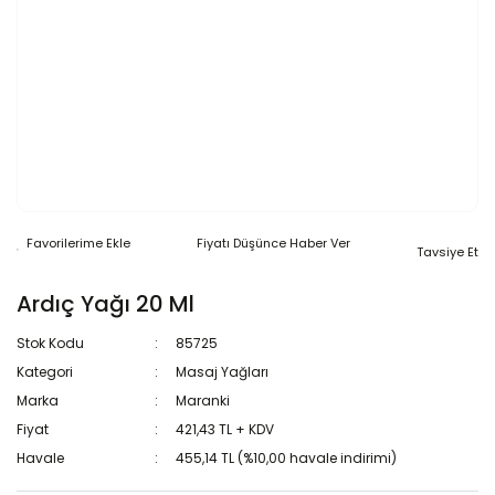
Fiyatı Düşünce Haber Ver
Tavsiye Et
Ardıç Yağı 20 Ml
Stok Kodu
85725
Kategori
Masaj Yağları
Marka
Maranki
Fiyat
421,43 TL + KDV
Havale
455,14 TL (%10,00 havale indirimi)