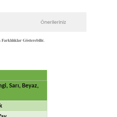
Önerileriniz
arklılıklar Gösterebilir.
gi, Sarı, Beyaz,
k
Yay