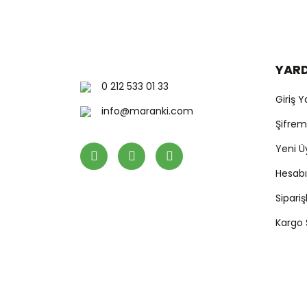
Bu ürüne benzer farklı alternatifler olmalı.
YAR
0 212 533 01 33
Giriş 
info@maranki.com
Şifre
Yeni Ü
Hesab
Sipari
Kargo