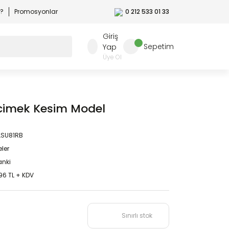
r?
Promosyonlar
0 212 533 01 33
Giriş
Sepetim
Yap
Üye Ol
rcimek Kesim Model
LSU81RB
eler
nki
96 TL + KDV
Sınırlı stok