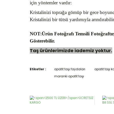
için yöntemler vardır:
Kristalinizi toprağa gömüp bir gece boyunca
Kristalinizi bir tütsü yardımıyla arındırabilir
NOT:Ürün Fotoğrafı Temsili Fotoğraftır
Gösterebilir.
Taş ürünlerimizde iademiz yoktur.
Etiketler :
apatit taşı faydaları
apatit taşı k
Bu ürünün fiyat bilgisi, resim, ürün açıklamaların
Görüş ve önerileriniz için teşekkür ederiz.
maranki apatit taşı
Ürün resmi kalitesiz, bozuk veya görüntülenemiy
Ürün açıklamasında eksik bilgiler bulunuyor.
Ürün bilgilerinde hatalar bulunuyor.
Ürün fiyatı diğer sitelerden daha pahalı.