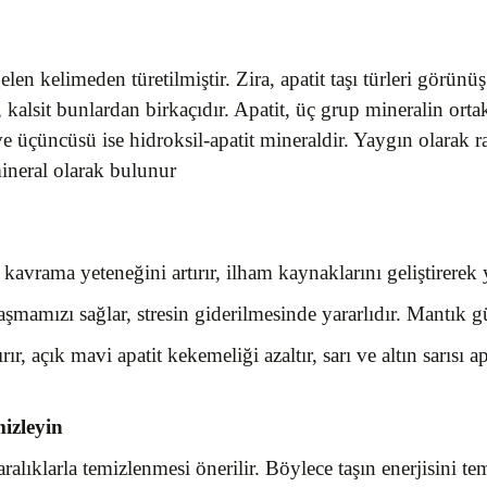
en kelimeden türetilmiştir. Zira, apatit taşı türleri görünü
vin, kalsit bunlardan birkaçıdır. Apatit, üç grup mineralin or
 ve üçüncüsü ise hidroksil-apatit mineraldir. Yaygın olarak r
ineral olarak bulunur
rama yeteneğini artırır, ilham kaynaklarını geliştirerek ya
aşmamızı sağlar, stresin giderilmesinde yararlıdır. Mantık gü
rır, açık mavi apatit kekemeliği azaltır, sarı ve altın sarısı
mizleyin
alıklarla temizlenmesi önerilir. Böylece taşın enerjisini tem