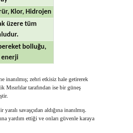
rür, Klor, Hidrojen
ak üzere tüm
ludur.
, bereket bolluğu,
enerji
e inanılmış; zehri etkisiz hale getirerek
k Mısırlılar tarafından ise bir güneş
tir.
ir yaralı savaşçıdan aldığına inanılmış.
sına yardım ettiği ve onları güvenle karaya