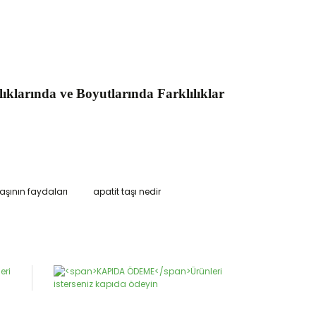
klarında ve Boyutlarında Farklılıklar
taşının faydaları
apatit taşı nedir
narak tarafımıza iletebilirsiniz.