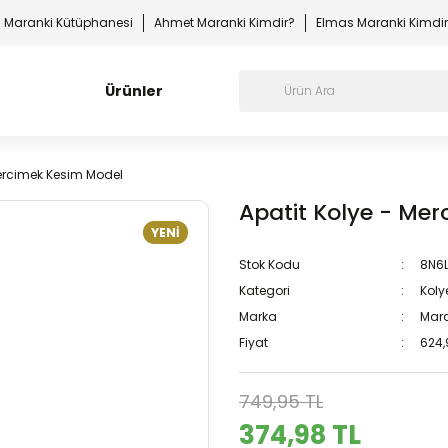
Maranki Kütüphanesi
Ahmet Maranki Kimdir?
Elmas Maranki Kimdi
Ürünler
Mercimek Kesim Model
Apatit Kolye - Me
YENİ
Stok Kodu
8N6
Kategori
Koly
Marka
Mara
Fiyat
624,
749,95 TL
374,98 TL