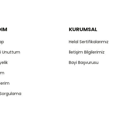
DIM
KURUMSAL
Gönder
Yap
Helal Sertifikalarımız
mi Unuttum
İletişim Bilgilerimiz
yelik
Bayi Başvurusu
ım
şlerim
 Sorgulama