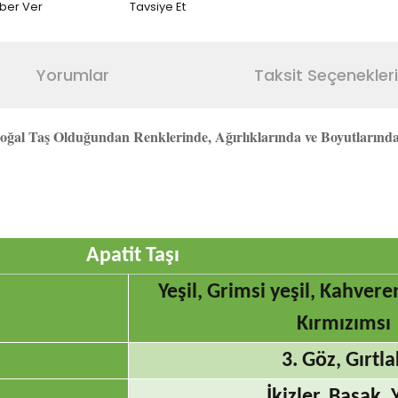
aber Ver
Tavsiye Et
Yorumlar
Taksit Seçenekleri
ğal Taş Olduğundan Renklerinde, Ağırlıklarında ve Boyutlarında F
Apatit Taşı
Yeşil, Grimsi yeşil, Kahveren
Kırmızımsı
3. Göz, Gırtla
İkizler, Başak, 