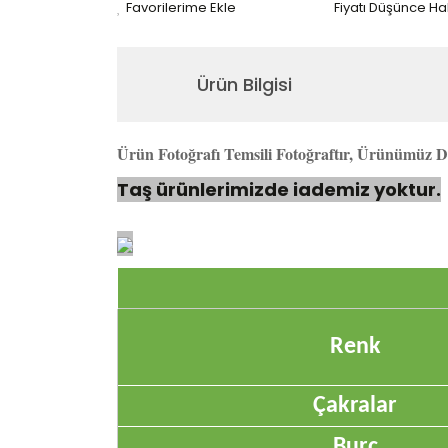
Fiyatı Düşünce H
Ürün Bilgisi
Ürün Fotoğrafı Temsili Fotoğraftır, Ürünümüz Do
Taş ürünlerimizde iademiz yoktur.
Renk
Çakralar
Burç