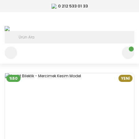
0 212 533 01 33
%50
YENİ