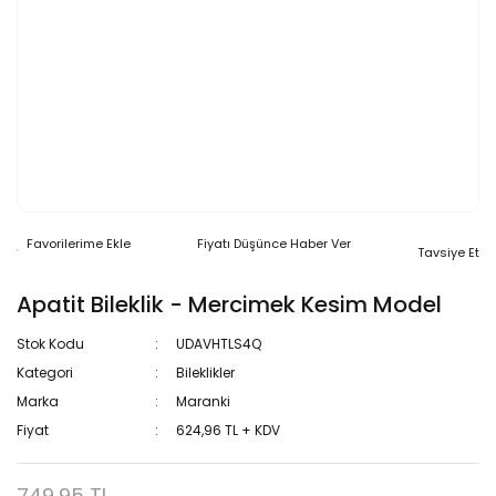
Fiyatı Düşünce Haber Ver
Tavsiye Et
Apatit Bileklik - Mercimek Kesim Model
Stok Kodu
UDAVHTLS4Q
Kategori
Bileklikler
Marka
Maranki
Fiyat
624,96 TL + KDV
749,95 TL