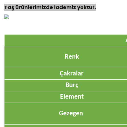
Taş ürünlerimizde iademiz yoktur.
Renk
Çakralar
Burç
Element
Gezegen