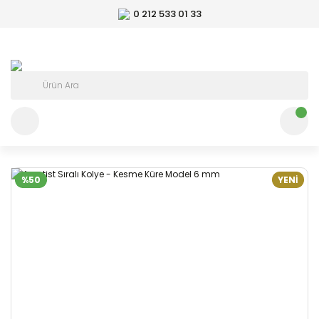
0 212 533 01 33
%50
YENİ