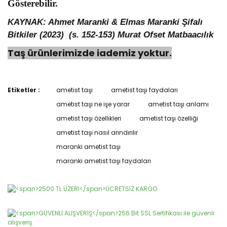
Gösterebilir.
KAYNAK: Ahmet Maranki & Elmas Maranki Şifalı
Bitkiler (2023) (s. 152-153)
Murat Ofset Matbaacılık
Taş ürünlerimizde iademiz yoktur.
Etiketler :
ametist taşı
ametist taşı faydaları
Bu ürünün fiyat bilgisi, resim, ürün açıklamalarında ve diğer
konularda yetersiz gördüğünüz noktaları öneri formunu
ametist taşı ne işe yarar
ametist taşı anlamı
Bu ürüne ilk yorumu siz yapın!
kullanarak tarafımıza iletebilirsiniz.
ametist taşı özellikleri
ametist taşı özelliği
Görüş ve önerileriniz için teşekkür ederiz.
ametist taşı nasıl arındırılır
Yorum Yaz
Ürün resmi kalitesiz, bozuk veya görüntülenemiyor.
maranki ametist taşı
Ürün açıklamasında eksik bilgiler bulunuyor.
maranki ametist taşı faydaları
Ürün bilgilerinde hatalar bulunuyor.
Ürün fiyatı diğer sitelerden daha pahalı.
Bu ürüne benzer farklı alternatifler olmalı.