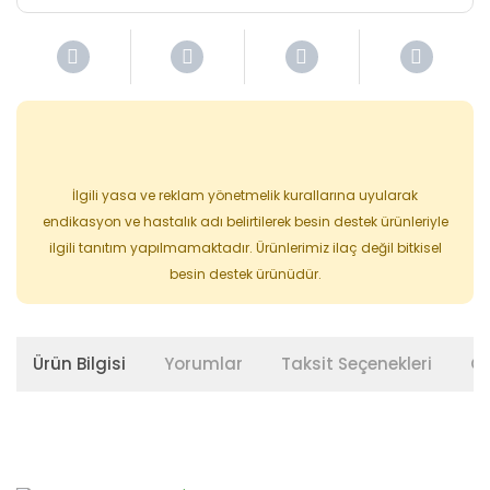
İlgili yasa ve reklam yönetmelik kurallarına uyularak
endikasyon ve hastalık adı belirtilerek besin destek ürünleriyle
ilgili tanıtım yapılmamaktadır. Ürünlerimiz ilaç değil bitkisel
besin destek ürünüdür.
Ürün Bilgisi
Yorumlar
Taksit Seçenekleri
Ön
Bu ürünün fiyat bilgisi, resim, ürün açıklamalarında ve diğer