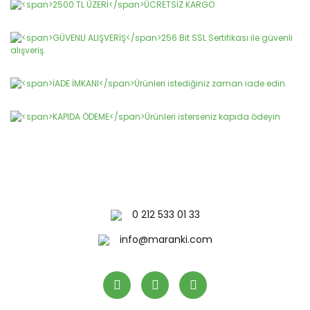
konularda yetersiz gördüğünüz noktaları öneri formunu
Bu ürüne ilk yorumu siz yapın!
kullanarak tarafımıza iletebilirsiniz.
Görüş ve önerileriniz için teşekkür ederiz.
Yorum Yaz
Ürün resmi kalitesiz, bozuk veya görüntülenemiyor.
Ürün açıklamasında eksik bilgiler bulunuyor.
Ürün bilgilerinde hatalar bulunuyor.
Ürün fiyatı diğer sitelerden daha pahalı.
Bu ürüne benzer farklı alternatifler olmalı.
0 212 533 01 33
Gönder
info@maranki.com