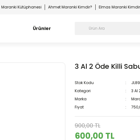
Maranki Kütüphanesi
Ahmet Maranki Kimdir?
Elmas Maranki Kimdi
Ürünler
3 Al 2 Öde Killi Sa
Stok Kodu
JL8
Kategori
3 Al
Marka
Mara
Fiyat
750,
900,00 TL
600,00 TL