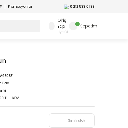
r?
Promosyonlar
0 212 533 01 33
Giriş
Sepetim
Yap
Üye Ol
bun
9A6E98F
 2 Öde
nki
00 TL + KDV
Sınırlı stok