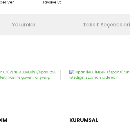
aber Ver
Tavsiye Et
Yorumlar
Taksit Seçenekleri
da ve diğer konularda yetersiz gördüğünüz noktaları öneri formunu kulla
Bu ürüne ilk yorumu siz yapın!
or.
Yorum Yaz
DIM
KURUMSAL