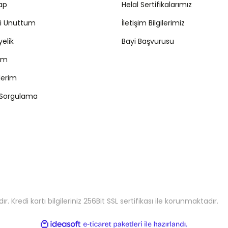
Yap
Helal Sertifikalarımız
mi Unuttum
İletişim Bilgilerimiz
Gönder
yelik
Bayi Başvurusu
ım
şlerim
 Sorgulama
 Kredi kartı bilgileriniz 256Bit SSL sertifikası ile korunmaktadır.
ile
ideasoft
e-