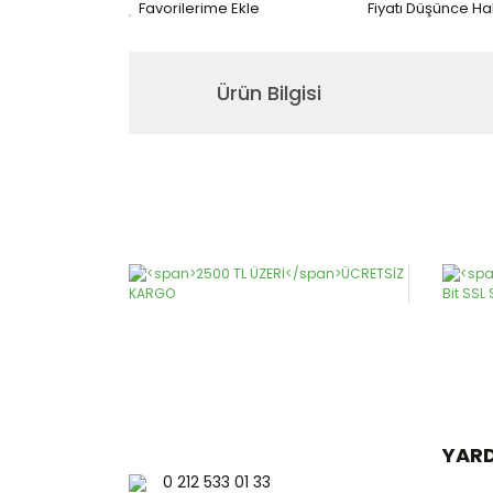
Fiyatı Düşünce H
Ürün Bilgisi
Bu ürünün fiyat bilgisi, resim, ürün açıklamaların
Görüş ve önerileriniz için teşekkür ederiz.
Ürün resmi kalitesiz, bozuk veya görüntülenemiy
Ürün açıklamasında eksik bilgiler bulunuyor.
Ürün bilgilerinde hatalar bulunuyor.
Ürün fiyatı diğer sitelerden daha pahalı.
Bu ürüne benzer farklı alternatifler olmalı.
YAR
0 212 533 01 33