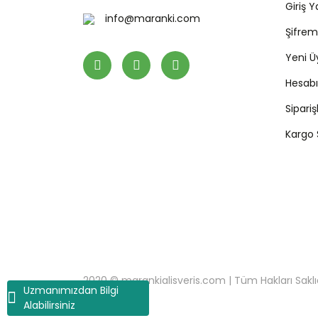
Giriş 
info@maranki.com
Şifre
Yeni Ü
Hesab
Sipari
Kargo
2020 © marankialisveris.com | Tüm Hakları Saklıdır.
Uzmanımızdan Bilgi
Alabilirsiniz