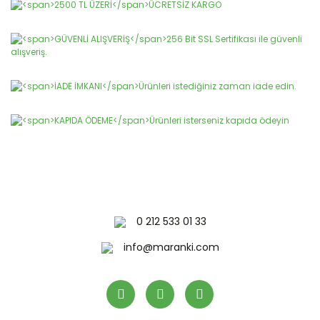
konularda yetersiz gördüğünüz noktaları öneri formunu
Bu ürüne ilk yorumu siz yapın!
kullanarak tarafımıza iletebilirsiniz.
Görüş ve önerileriniz için teşekkür ederiz.
Yorum Yaz
Ürün resmi kalitesiz, bozuk veya görüntülenemiyor.
Ürün açıklamasında eksik bilgiler bulunuyor.
Ürün bilgilerinde hatalar bulunuyor.
Ürün fiyatı diğer sitelerden daha pahalı.
Bu ürüne benzer farklı alternatifler olmalı.
0 212 533 01 33
Gönder
info@maranki.com