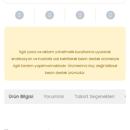
İlgili yasa ve reklam yönetmelik kurallarına uyularak
endikasyon ve hastalık adı belirtilerek besin destek ürünleriyle
ilgili tanıtım yapılmamaktadır. Ürünlerimiz ilaç değil bitkisel
besin destek ürünüdür.
Ürün Bilgisi
Yorumlar
Taksit Seçenekleri
Ön
Bu ürünün fiyat bilgisi, resim, ürün açıklamalarında ve diğer