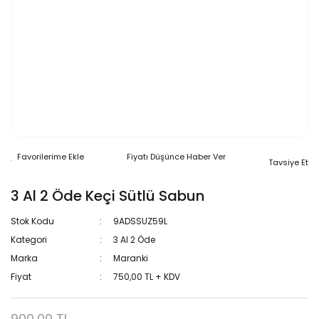
Fiyatı Düşünce Haber Ver
Tavsiye Et
3 Al 2 Öde Keçi Sütlü Sabun
Stok Kodu
9ADSSUZ59L
Kategori
3 Al 2 Öde
Marka
Maranki
Fiyat
750,00 TL + KDV
900,00 TL