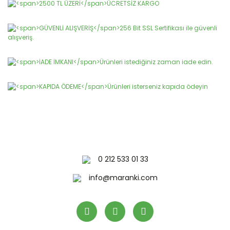
konularda yetersiz gördüğünüz noktaları öneri formunu
Bu ürüne ilk yorumu siz yapın!
kullanarak tarafımıza iletebilirsiniz.
Görüş ve önerileriniz için teşekkür ederiz.
Yorum Yaz
Ürün resmi kalitesiz, bozuk veya görüntülenemiyor.
Ürün açıklamasında eksik bilgiler bulunuyor.
Ürün bilgilerinde hatalar bulunuyor.
Ürün fiyatı diğer sitelerden daha pahalı.
Bu ürüne benzer farklı alternatifler olmalı.
0 212 533 01 33
Gönder
info@maranki.com