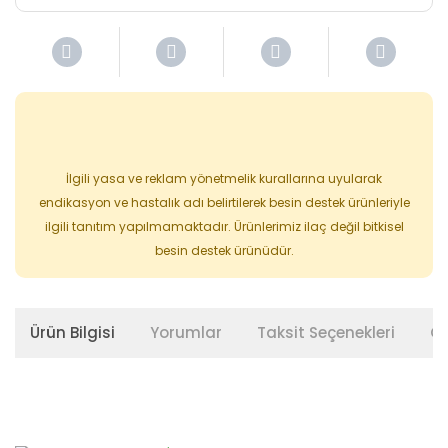
İlgili yasa ve reklam yönetmelik kurallarına uyularak
endikasyon ve hastalık adı belirtilerek besin destek ürünleriyle
ilgili tanıtım yapılmamaktadır. Ürünlerimiz ilaç değil bitkisel
besin destek ürünüdür.
Ürün Bilgisi
Yorumlar
Taksit Seçenekleri
Ön
Bu ürünün fiyat bilgisi, resim, ürün açıklamalarında ve diğer