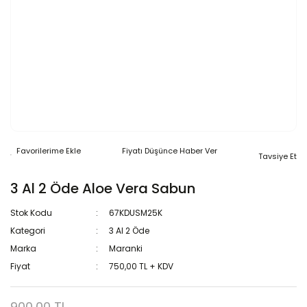
Fiyatı Düşünce Haber Ver
Tavsiye Et
3 Al 2 Öde Aloe Vera Sabun
Stok Kodu
67KDUSM25K
Kategori
3 Al 2 Öde
Marka
Maranki
Fiyat
750,00 TL + KDV
900,00 TL