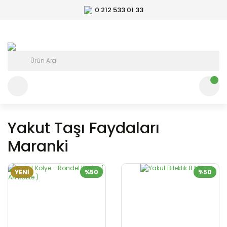
0 212 533 01 33
Yakut Taşı Faydaları
Maranki
YENİ
%50
%50