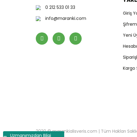
0 212 533 01 33
Giriş 
info@maranki.com
Şifre
Yeni Ü
Hesab
Sipari
Kargo
2020 © marankialisveris.com | Tüm Hakları Saklıdır.
Uzmanımızdan Bilgi