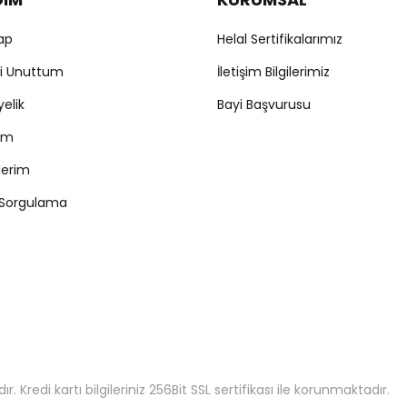
Yap
Helal Sertifikalarımız
mi Unuttum
İletişim Bilgilerimiz
yelik
Bayi Başvurusu
ım
şlerim
 Sorgulama
 Kredi kartı bilgileriniz 256Bit SSL sertifikası ile korunmaktadır.