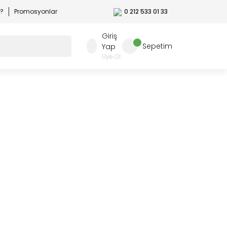
r?
Promosyonlar
0 212 533 01 33
Giriş
Sepetim
Yap
Üye Ol