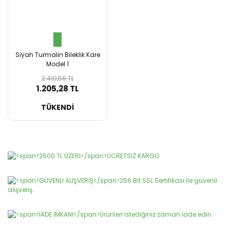
Siyah Turmalin Bileklik Kare
Model 1
2.410,56 TL
1.205,28 TL
SEPETE EKLE
TÜKENDİ