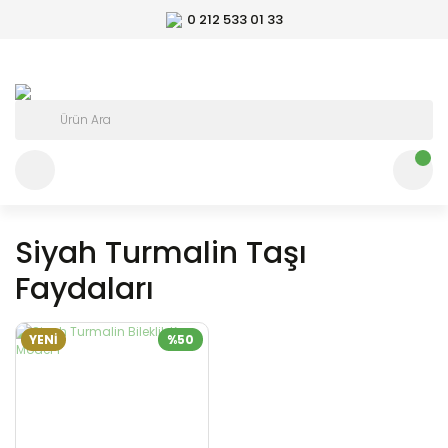
0 212 533 01 33
Siyah Turmalin Taşı
Faydaları
YENİ
%50