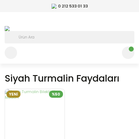
0 212 533 01 33
Siyah Turmalin Faydaları
YENİ
%50