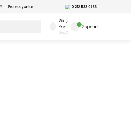
r?
Promosyonlar
0 212 533 01 33
Giriş
Sepetim
Yap
Üye Ol