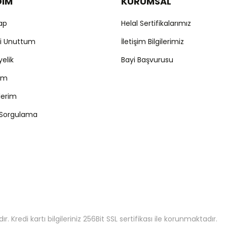
DIM
KURUMSAL
Yap
Helal Sertifikalarımız
mi Unuttum
İletişim Bilgilerimiz
yelik
Bayi Başvurusu
ım
şlerim
 Sorgulama
 Kredi kartı bilgileriniz 256Bit SSL sertifikası ile korunmaktadır.