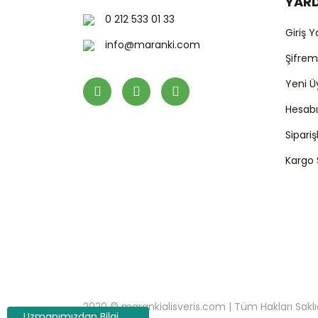
YAR
0 212 533 01 33
Giriş 
info@maranki.com
Şifre
Yeni Ü
Hesab
Sipari
Kargo
2020 © marankialisveris.com | Tüm Hakları Saklıdır.
Uzmanımızdan Bilgi