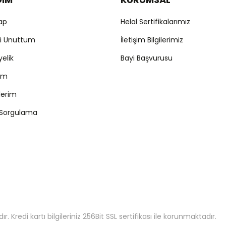
Yap
Helal Sertifikalarımız
mi Unuttum
İletişim Bilgilerimiz
yelik
Bayi Başvurusu
ım
şlerim
 Sorgulama
 Kredi kartı bilgileriniz 256Bit SSL sertifikası ile korunmaktadır.