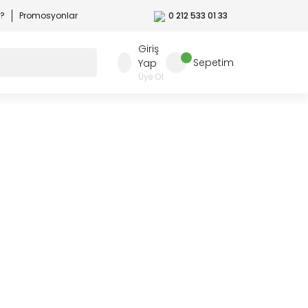
r?
Promosyonlar
0 212 533 01 33
Giriş
Sepetim
Yap
Üye Ol