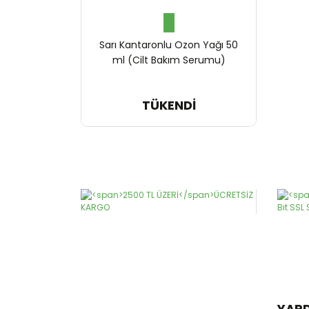
Sarı Kantaronlu Ozon Yağı 50
ml (Cilt Bakım Serumu)
TÜKENDİ
1.196,45 TL
YAR