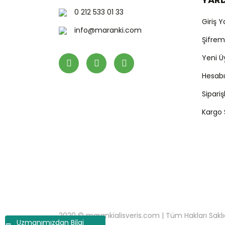
0 212 533 01 33
Giriş 
info@maranki.com
Şifre
Yeni Ü
Hesab
Sipari
Kargo
2020 © marankialisveris.com | Tüm Hakları Saklıdır.
Uzmanımızdan Bilgi