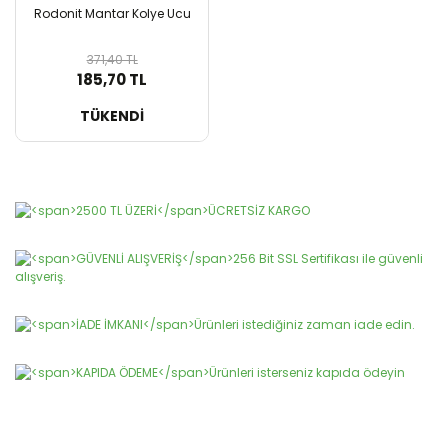
Rodonit Mantar Kolye Ucu
371,40 TL
185,70 TL
SEPETE EKLE
TÜKENDİ