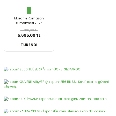
Maranki Ramazan
Kumanyası 2026
6.700,00 TL
5.695,00 TL
SEPETE EKLE
TÜKENDİ